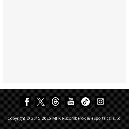
Copyright © 2015-2026 MFK Ružomberok & eSports.cz, s.r.o.