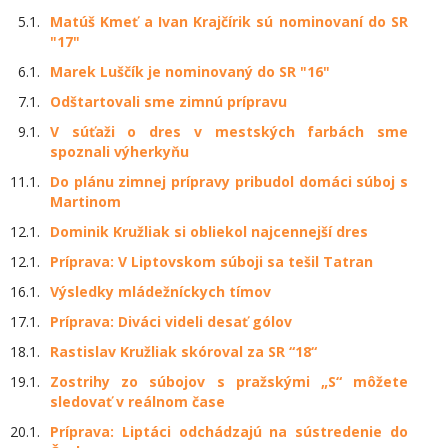
5.1.
Matúš Kmeť a Ivan Krajčírik sú nominovaní do SR
"17"
6.1.
Marek Luščík je nominovaný do SR "16"
7.1.
Odštartovali sme zimnú prípravu
9.1.
V súťaži o dres v mestských farbách sme
spoznali výherkyňu
11.1.
Do plánu zimnej prípravy pribudol domáci súboj s
Martinom
12.1.
Dominik Kružliak si obliekol najcennejší dres
12.1.
Príprava: V Liptovskom súboji sa tešil Tatran
16.1.
Výsledky mládežníckych tímov
17.1.
Príprava: Diváci videli desať gólov
18.1.
Rastislav Kružliak skóroval za SR “18“
19.1.
Zostrihy zo súbojov s pražskými „S“ môžete
sledovať v reálnom čase
20.1.
Príprava: Liptáci odchádzajú na sústredenie do