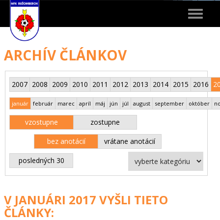
Toggle
navigat
ARCHÍV ČLÁNKOV
2007
2008
2009
2010
2011
2012
2013
2014
2015
2016
2
január
február
marec
apríl
máj
jún
júl
august
september
október
n
vzostupne
zostupne
bez anotácií
vrátane anotácií
posledných 30
V JANUÁRI 2017 VYŠLI TIETO
ČLÁNKY: