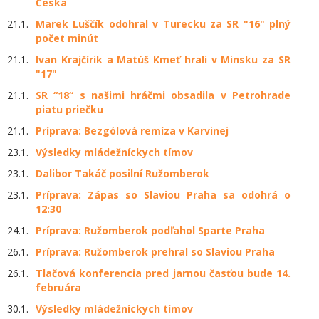
Česka
21.1.
Marek Luščík odohral v Turecku za SR "16" plný
počet minút
21.1.
Ivan Krajčírik a Matúš Kmeť hrali v Minsku za SR
"17"
21.1.
SR “18“ s našimi hráčmi obsadila v Petrohrade
piatu priečku
21.1.
Príprava: Bezgólová remíza v Karvinej
23.1.
Výsledky mládežníckych tímov
23.1.
Dalibor Takáč posilní Ružomberok
23.1.
Príprava: Zápas so Slaviou Praha sa odohrá o
12:30
24.1.
Príprava: Ružomberok podľahol Sparte Praha
26.1.
Príprava: Ružomberok prehral so Slaviou Praha
26.1.
Tlačová konferencia pred jarnou časťou bude 14.
februára
30.1.
Výsledky mládežníckych tímov