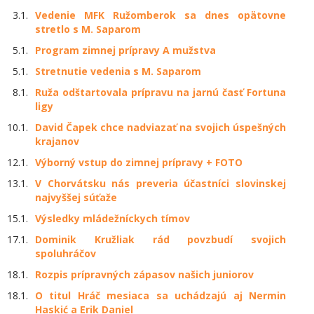
3.1.
Vedenie MFK Ružomberok sa dnes opätovne
stretlo s M. Saparom
5.1.
Program zimnej prípravy A mužstva
5.1.
Stretnutie vedenia s M. Saparom
8.1.
Ruža odštartovala prípravu na jarnú časť Fortuna
ligy
10.1.
David Čapek chce nadviazať na svojich úspešných
krajanov
12.1.
Výborný vstup do zimnej prípravy + FOTO
13.1.
V Chorvátsku nás preveria účastníci slovinskej
najvyššej súťaže
15.1.
Výsledky mládežníckych tímov
17.1.
Dominik Kružliak rád povzbudí svojich
spoluhráčov
18.1.
Rozpis prípravných zápasov našich juniorov
18.1.
O titul Hráč mesiaca sa uchádzajú aj Nermin
Haskić a Erik Daniel