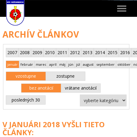
Toggle
navigat
ARCHÍV ČLÁNKOV
2007
2008
2009
2010
2011
2012
2013
2014
2015
2016
2
január
február
marec
apríl
máj
jún
júl
august
september
október
n
vzostupne
zostupne
bez anotácií
vrátane anotácií
posledných 30
V JANUÁRI 2018 VYŠLI TIETO
ČLÁNKY: