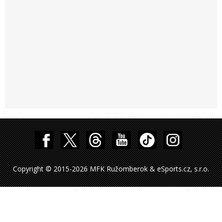
Copyright © 2015-2026 MFK Ružomberok & eSports.cz, s.r.o.