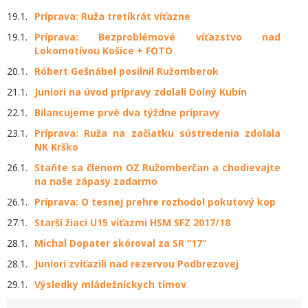
19.1.
Príprava: Ruža tretíkrát víťazne
19.1.
Príprava: Bezproblémové víťazstvo nad
Lokomotívou Košice + FOTO
20.1.
Róbert Gešnábel posilnil Ružomberok
21.1.
Juniori na úvod prípravy zdolali Dolný Kubín
22.1.
Bilancujeme prvé dva týždne prípravy
23.1.
Príprava: Ruža na začiatku sústredenia zdolala
NK Krško
26.1.
Staňte sa členom OZ Ružomberčan a chodievajte
na naše zápasy zadarmo
26.1.
Príprava: O tesnej prehre rozhodol pokutový kop
27.1.
Starší žiaci U15 víťazmi HSM SFZ 2017/18
28.1.
Michal Dopater skóroval za SR “17“
28.1.
Juniori zvíťazili nad rezervou Podbrezovej
29.1.
Výsledky mládežníckych tímov