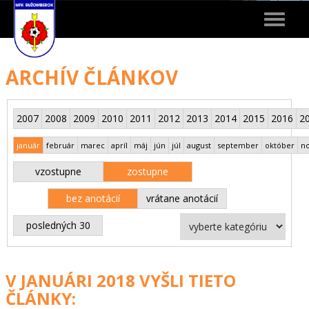
Toggle
navigat
ARCHÍV ČLÁNKOV
2007
2008
2009
2010
2011
2012
2013
2014
2015
2016
2
január
február
marec
apríl
máj
jún
júl
august
september
október
n
vzostupne
zostupne
bez anotácií
vrátane anotácií
posledných 30
V JANUÁRI 2018 VYŠLI TIETO
ČLÁNKY: