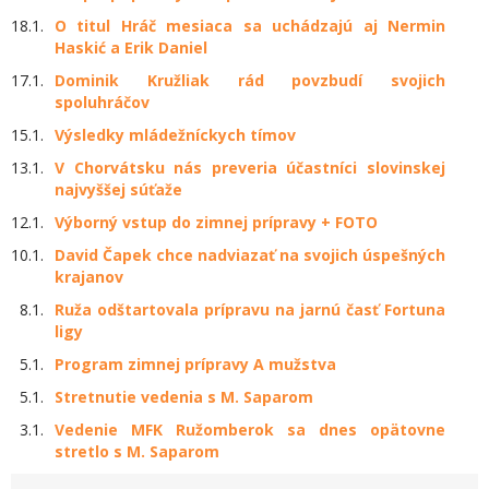
18.1.
O titul Hráč mesiaca sa uchádzajú aj Nermin
Haskić a Erik Daniel
17.1.
Dominik Kružliak rád povzbudí svojich
spoluhráčov
15.1.
Výsledky mládežníckych tímov
13.1.
V Chorvátsku nás preveria účastníci slovinskej
najvyššej súťaže
12.1.
Výborný vstup do zimnej prípravy + FOTO
10.1.
David Čapek chce nadviazať na svojich úspešných
krajanov
8.1.
Ruža odštartovala prípravu na jarnú časť Fortuna
ligy
5.1.
Program zimnej prípravy A mužstva
5.1.
Stretnutie vedenia s M. Saparom
3.1.
Vedenie MFK Ružomberok sa dnes opätovne
stretlo s M. Saparom