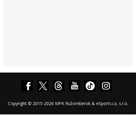
Copyright © 2015-2026 MFK Ružomberok & eSports.cz, s.r.o.