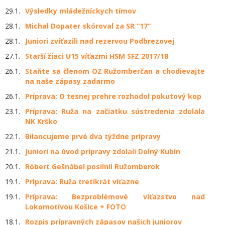
29.1.
Výsledky mládežníckych tímov
28.1.
Michal Dopater skóroval za SR “17“
28.1.
Juniori zvíťazili nad rezervou Podbrezovej
27.1.
Starší žiaci U15 víťazmi HSM SFZ 2017/18
26.1.
Staňte sa členom OZ Ružomberčan a chodievajte
na naše zápasy zadarmo
26.1.
Príprava: O tesnej prehre rozhodol pokutový kop
23.1.
Príprava: Ruža na začiatku sústredenia zdolala
NK Krško
22.1.
Bilancujeme prvé dva týždne prípravy
21.1.
Juniori na úvod prípravy zdolali Dolný Kubín
20.1.
Róbert Gešnábel posilnil Ružomberok
19.1.
Príprava: Ruža tretíkrát víťazne
19.1.
Príprava: Bezproblémové víťazstvo nad
Lokomotívou Košice + FOTO
18.1.
Rozpis prípravných zápasov našich juniorov