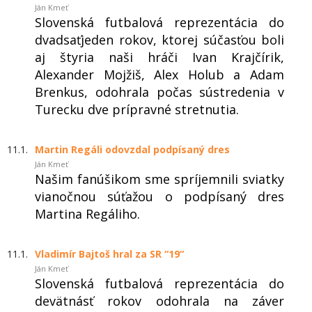
Ján Kmeť
Slovenská futbalová reprezentácia do
dvadsaťjeden rokov, ktorej súčasťou boli
aj štyria naši hráči Ivan Krajčírik,
Alexander Mojžiš, Alex Holub a Adam
Brenkus, odohrala počas sústredenia v
Turecku dve prípravné stretnutia.
11.1.
Martin Regáli odovzdal podpísaný dres
Ján Kmeť
Našim fanúšikom sme spríjemnili sviatky
vianočnou súťažou o podpísaný dres
Martina Regáliho.
11.1.
Vladimír Bajtoš hral za SR “19“
Ján Kmeť
Slovenská futbalová reprezentácia do
devätnásť rokov odohrala na záver