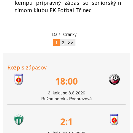
kempu prípravný zápas so seniorským
tímom klubu FK Fotbal Třinec.
Další stránky
1
2
>>
Rozpis zápasov
18:00
3. kolo, so 8.8.2026
Ružomberok - Podbrezová
2:1
2. kolo, so 1.8.2026