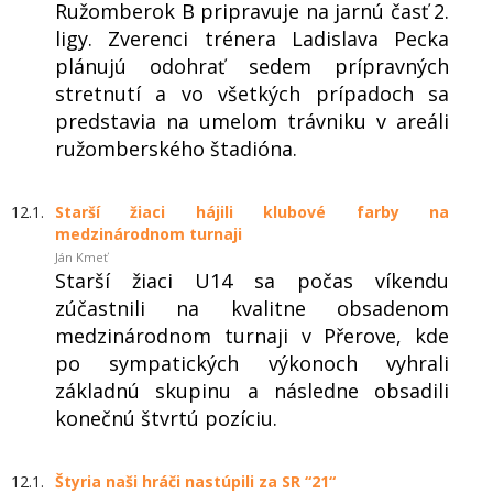
Ružomberok B pripravuje na jarnú časť 2.
ligy. Zverenci trénera Ladislava Pecka
plánujú odohrať sedem prípravných
stretnutí a vo všetkých prípadoch sa
predstavia na umelom trávniku v areáli
ružomberského štadióna.
12.1.
Starší žiaci hájili klubové farby na
medzinárodnom turnaji
Ján Kmeť
Starší žiaci U14 sa počas víkendu
zúčastnili na kvalitne obsadenom
medzinárodnom turnaji v Přerove, kde
po sympatických výkonoch vyhrali
základnú skupinu a následne obsadili
konečnú štvrtú pozíciu.
12.1.
Štyria naši hráči nastúpili za SR “21“