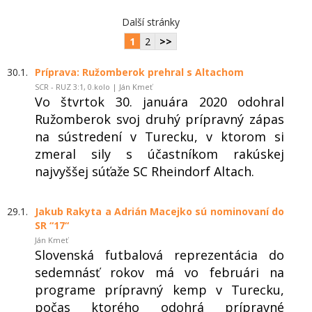
Další stránky
1
2
>>
30.1.
Príprava: Ružomberok prehral s Altachom
SCR - RUZ 3:1, 0.kolo | Ján Kmeť
Vo štvrtok 30. januára 2020 odohral
Ružomberok svoj druhý prípravný zápas
na sústredení v Turecku, v ktorom si
zmeral sily s účastníkom rakúskej
najvyššej súťaže SC Rheindorf Altach.
29.1.
Jakub Rakyta a Adrián Macejko sú nominovaní do
SR “17“
Ján Kmeť
Slovenská futbalová reprezentácia do
sedemnásť rokov má vo februári na
programe prípravný kemp v Turecku,
počas ktorého odohrá prípravné