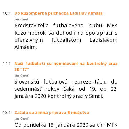
16.1.
Do Ružomberka prichádza Ladislav Almási
Ján Kmeť
Predstavitelia futbalového klubu MFK
Ružomberok sa dohodli na spolupráci s
ofenzívnym futbalistom Ladislavom
Almásim.
14.1.
Naši futbalisti sú nominovaní na kontrolný zraz
SR “17“
Ján Kmeť
Slovenskú futbalovú reprezentáciu do
sedemnásť rokov čaká od 19. do 22.
januára 2020 kontrolný zraz v Senci.
13.1.
Začala sa zimná príprava B mužstva
Ján Kmeť
Od pondelka 13. januára 2020 sa tím MFK