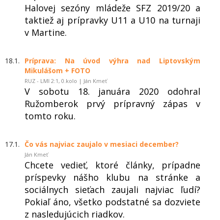
Halovej sezóny mládeže SFZ 2019/20 a
taktiež aj prípravky U11 a U10 na turnaji
v Martine.
18.1.
Príprava: Na úvod výhra nad Liptovským
Mikulášom + FOTO
RUZ - LMI 2:1, 0.kolo | Ján Kmeť
V sobotu 18. januára 2020 odohral
Ružomberok prvý prípravný zápas v
tomto roku.
17.1.
Čo vás najviac zaujalo v mesiaci december?
Ján Kmeť
Chcete vedieť, ktoré články, prípadne
príspevky nášho klubu na stránke a
sociálnych sieťach zaujali najviac ľudí?
Pokiaľ áno, všetko podstatné sa dozviete
z nasledujúcich riadkov.