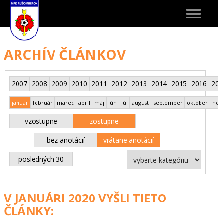
Toggle
navigat
ARCHÍV ČLÁNKOV
2007
2008
2009
2010
2011
2012
2013
2014
2015
2016
2
január
február
marec
apríl
máj
jún
júl
august
september
október
n
vzostupne
zostupne
bez anotácií
vrátane anotácií
posledných 30
V JANUÁRI 2020 VYŠLI TIETO
ČLÁNKY: