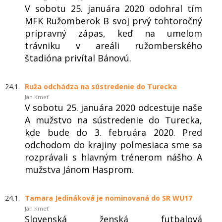
V sobotu 25. januára 2020 odohral tím
MFK Ružomberok B svoj prvý tohtoročný
prípravný zápas, keď na umelom
trávniku v areáli ružomberského
štadióna privítal Bánovú.
24.1.
Ruža odchádza na sústredenie do Turecka
Ján Kmeť
V sobotu 25. januára 2020 odcestuje naše
A mužstvo na sústredenie do Turecka,
kde bude do 3. februára 2020. Pred
odchodom do krajiny polmesiaca sme sa
rozprávali s hlavným trénerom nášho A
mužstva Jánom Hasprom.
24.1.
Tamara Jedináková je nominovaná do SR WU17
Ján Kmeť
Slovenská ženská futbalová