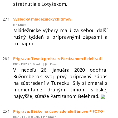
stretnutia s Lotyšskom.
27.1.
Výsledky mládežníckych tímov
Ján Kmeť
Mládežnícke výbery majú za sebou ďalší
rušný týždeň s prípravnými zápasmi a
turnajmi.
26.1.
Príprava: Tesná prehra s Partizanom Belehrad
PBE - RUZ 2:1, 0.kolo | Ján Kmeť
V nedeľu 26. januára 2020 odohral
Ružomberok svoj prvý prípravný zápas
na sústredení v Turecku. Sily si zmeral s
momentálne druhým tímom srbskej
najvyššej súťaže Partizanom Belehrad.
25.1.
Príprava: Béčko na úvod zdolalo Bánovú + FOTO
RUZ - TJJ 2:0, 0.kolo | Ján Kmeť