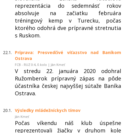
reprezentácia do sedemnásť rokov
absolvuje na začiatku februára
tréningový kemp v Turecku, počas
ktorého odohrá dve prípravné stretnutia
s Ruskom.
22.1.
Príprava: Presvedčivé víťazstvo nad Baníkom
Ostrava
FCB - RUZ 0:4, 0.kolo | Ján Kmeť
V stredu 22. januára 2020 odohral
Ružomberok prípravný zápas na pôde
účastníka českej najvyššej sútaže Baníka
Ostrava.
20.1.
Výsledky mládežníckych tímov
Ján Kmeť
Počas víkendu náš klub úspešne
reprezentovali žiačky v druhom kole