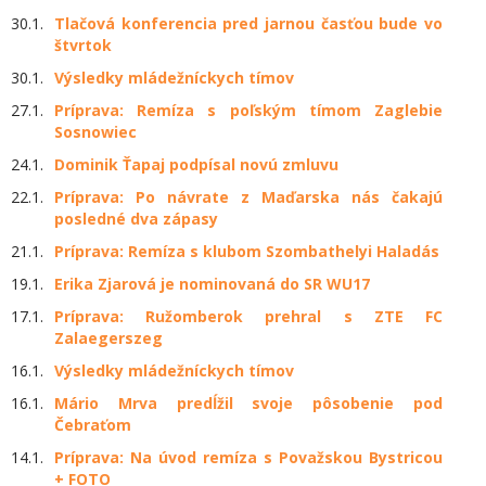
30.1.
Tlačová konferencia pred jarnou časťou bude vo
štvrtok
30.1.
Výsledky mládežníckych tímov
27.1.
Príprava: Remíza s poľským tímom Zaglebie
Sosnowiec
24.1.
Dominik Ťapaj podpísal novú zmluvu
22.1.
Príprava: Po návrate z Maďarska nás čakajú
posledné dva zápasy
21.1.
Príprava: Remíza s klubom Szombathelyi Haladás
19.1.
Erika Zjarová je nominovaná do SR WU17
17.1.
Príprava: Ružomberok prehral s ZTE FC
Zalaegerszeg
16.1.
Výsledky mládežníckych tímov
16.1.
Mário Mrva predĺžil svoje pôsobenie pod
Čebraťom
14.1.
Príprava: Na úvod remíza s Považskou Bystricou
+ FOTO