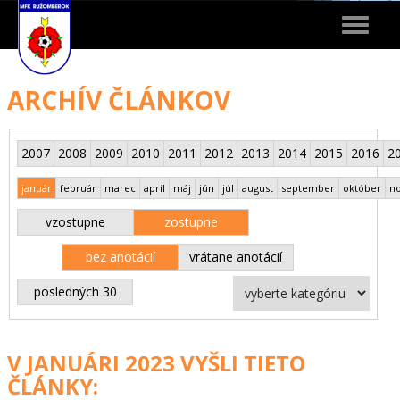
Toggle
navigat
ARCHÍV ČLÁNKOV
2007
2008
2009
2010
2011
2012
2013
2014
2015
2016
2
január
február
marec
apríl
máj
jún
júl
august
september
október
n
vzostupne
zostupne
bez anotácií
vrátane anotácií
posledných 30
V JANUÁRI 2023 VYŠLI TIETO
ČLÁNKY: