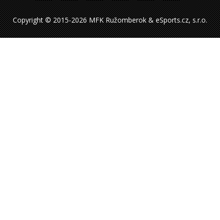
Copyright © 2015-2026 MFK Ružomberok & eSports.cz, s.r.o.