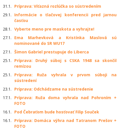
31.1.
Príprava: Víťazná rozlúčka so sústredením
29.1.
Informácie o tlačovej konferencii pred jarnou
časťou
28.1.
Vyberte meno pre maskota a vyhrajte!
27.1.
Ema Marhevková a Kristínka Maslová sú
nominované do SR WU17
27.1.
Šimon Gabriel prestupuje do Liberca
25.1.
Príprava: Druhý súboj s CSKA 1948 sa skončil
remízou
25.1.
Príprava: Ruža vyhrala v prvom súboji na
sústredení
23.1.
Príprava: Odchádzame na sústredenie
17.1.
Príprava: Ruža doma vyhrala nad Pohroním +
FOTO
16.1.
Pod Čebraťom bude hosťovať Filip Souček
16.1.
Príprava: Domáca výhra nad Tatranom Prešov +
FOTO