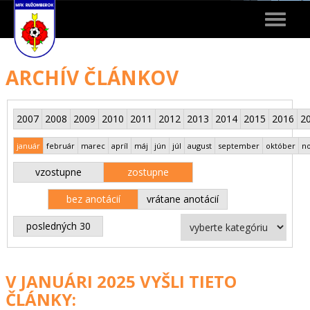
Toggle
navigat
ARCHÍV ČLÁNKOV
2007
2008
2009
2010
2011
2012
2013
2014
2015
2016
2
január
február
marec
apríl
máj
jún
júl
august
september
október
n
vzostupne
zostupne
bez anotácií
vrátane anotácií
posledných 30
V JANUÁRI 2025 VYŠLI TIETO
ČLÁNKY: