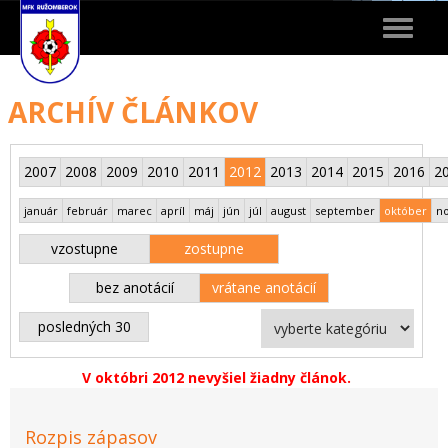
Toggle
navigat
ARCHÍV ČLÁNKOV
2007
2008
2009
2010
2011
2012
2013
2014
2015
2016
2
január
február
marec
apríl
máj
jún
júl
august
september
október
n
vzostupne
zostupne
bez anotácií
vrátane anotácií
posledných 30
V októbri 2012 nevyšiel žiadny článok.
Rozpis zápasov