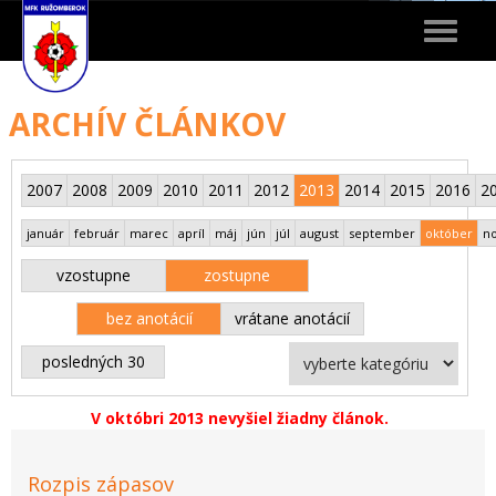
Toggle
navigat
ARCHÍV ČLÁNKOV
2007
2008
2009
2010
2011
2012
2013
2014
2015
2016
2
január
február
marec
apríl
máj
jún
júl
august
september
október
n
vzostupne
zostupne
bez anotácií
vrátane anotácií
posledných 30
V októbri 2013 nevyšiel žiadny článok.
Rozpis zápasov