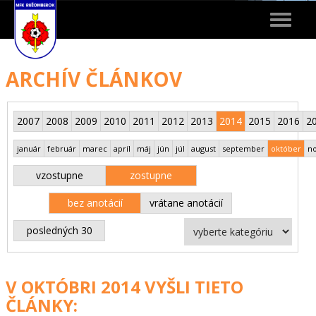
Toggle
navigat
ARCHÍV ČLÁNKOV
2007
2008
2009
2010
2011
2012
2013
2014
2015
2016
2
január
február
marec
apríl
máj
jún
júl
august
september
október
n
vzostupne
zostupne
bez anotácií
vrátane anotácií
posledných 30
V OKTÓBRI 2014 VYŠLI TIETO
ČLÁNKY: