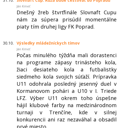
31.10.
Slovnaft Cup: Ruža bude cestovať do Popradu
Ján Kmeť
Dnešný žreb štvrťfinále Slovnaft Cupu
nám za súpera prisúdil momentálne
piaty tím druhej ligy FK Poprad.
30.10.
Výsledky mládežníckych tímov
Ján Kmeť
Počas minulého týždňa mali dorastenci
na programe zápasy trinásteho kola,
žiaci desiateho kola a futbalistky
siedmeho kola svojich súťaží. Prípravka
U11 odohrala posledný jesenný duel v
Kormanovom pohári a U10 v I. Triede
LFZ. Výber U11 okrem toho úspešne
hájil klubové farby na medzinárodnom
turnaji v Trenčíne, kde v silnej
konkurencii ani raz nezaváhal a obsadil
prvé miesto.