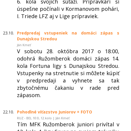
6. kola svojich súťaží. Prípravkári si
úspešne počínali v Kormanovom pohári,
I. Triede LFZ aj v Lige prípraviek.
23.10.
Predpredaj vstupeniek na domáci zápas s
Dunajskou Stredou
Ján Kmeť
V sobotu 28. októbra 2017 o 18:00,
odohrá Ružomberok domáci zápas 14.
kola Fortuna ligy s Dunajskou Stredou.
Vstupenky na stretnutie si môžete kúpiť
v predpredaji a vyhnete sa tak
zbytočnému čakaniu v rade pred
zápasom.
22.10.
Pohodlné víťazstvo Juniorov + FOTO
RUZ - BEL 10:0, 12.kolo | Ján Kmeť
Tím MFK Ružomberok juniori privítal v