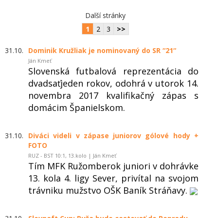
Další stránky
1
2
3
>>
31.10.
Dominik Kružliak je nominovaný do SR “21“
Ján Kmeť
Slovenská futbalová reprezentácia do
dvadsaťjeden rokov, odohrá v utorok 14.
novembra 2017 kvalifikačný zápas s
domácim Španielskom.
31.10.
Diváci videli v zápase juniorov gólové hody +
FOTO
RUZ - BST 10:1, 13.kolo | Ján Kmeť
Tím MFK Ružomberok juniori v dohrávke
13. kola 4. ligy Sever, privítal na svojom
trávniku mužstvo OŠK Baník Stráňavy.