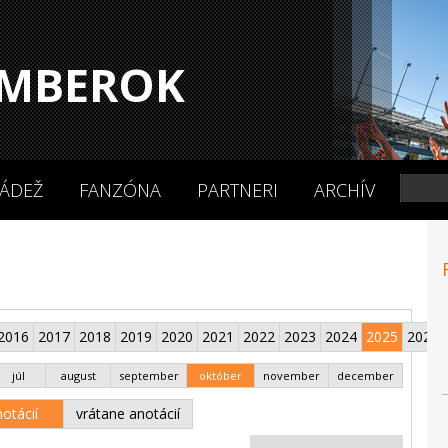
MBEROK
ÁDEŽ
FANZÓNA
PARTNERI
ARCHÍV
2016
2017
2018
2019
2020
2021
2022
2023
2024
2025
2026
júl
august
september
október
november
december
otácií
vrátane anotácií