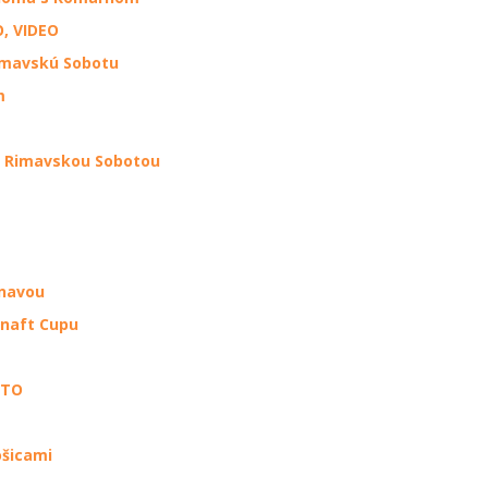
, VIDEO
imavskú Sobotu
m
d Rimavskou Sobotou
rnavou
vnaft Cupu
OTO
ošicami