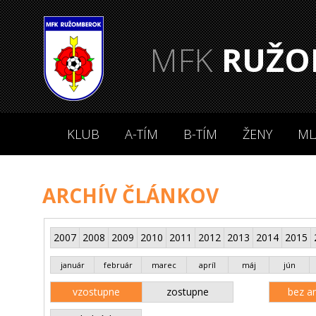
MFK
RUŽO
KLUB
A-TÍM
B-TÍM
ŽENY
ML
ARCHÍV ČLÁNKOV
2007
2008
2009
2010
2011
2012
2013
2014
2015
január
február
marec
apríl
máj
jún
vzostupne
zostupne
bez an