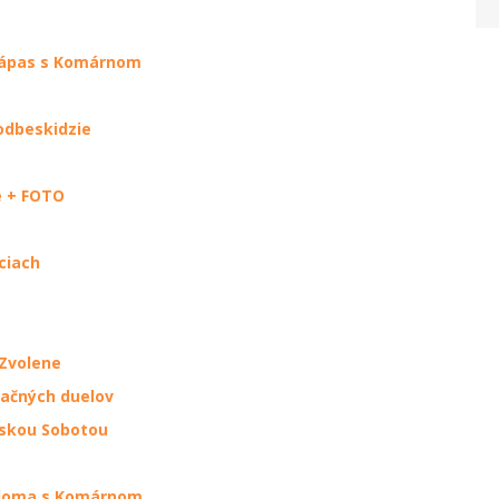
 zápas s Komárnom
odbeskidzie
e + FOTO
ciach
 Zvolene
kačných duelov
vskou Sobotou
 doma s Komárnom