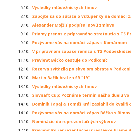
6.10.
Výsledky mládežníckych tímov
8.10.
Zapojte sa do súťaže o vstupenky na domáci
8.10.
Alexander Mojžiš podpísal novú zmluvu
9.10.
Priamy prenos z prípravného stretnutia s TS P
9.10.
Pozývame vás na domáci zápas s Komárnom
10.10.
V prípravnom zápase remíza s TS Podbeskidzi
11.10.
Preview: Béčko cestuje do Podkoníc
12.10.
Rezerva zvíťazila po skvelom obrate v Podkoni
13.10.
Martin Bačík hral za SR “19“
13.10.
Výsledky mládežníckych tímov
13.10.
Slovnaft Cup: Poznáme termín nášho duelu vo
14.10.
Dominik Ťapaj a Tomáš Král zasiahli do kvalifi
14.10.
Pozývame vás na domáci zápas Béčka s Rima
15.10.
Nominácie do reprezentačných výberov
17.10.
Preview: Po reprezentačnej prestávke hráme