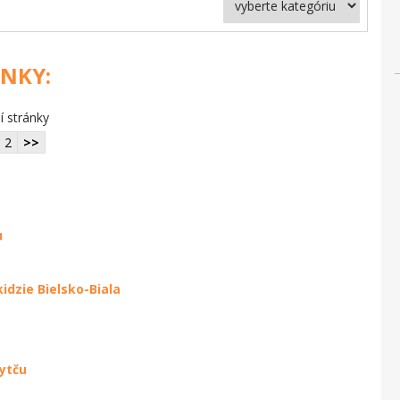
ÁNKY:
í stránky
2
>>
e
u
idzie Bielsko-Biala
ytču