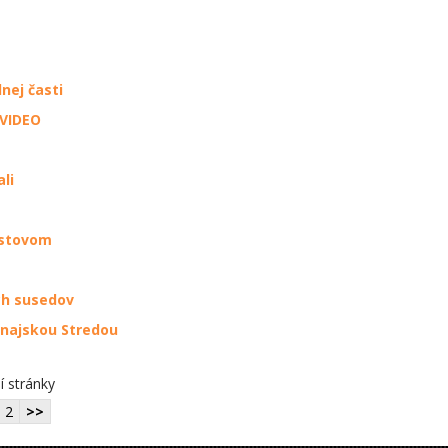
nej časti
 VIDEO
li
estovom
ých susedov
unajskou Stredou
í stránky
2
>>