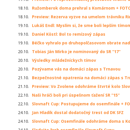
18.10.
Ružomberok doma prehral s Komárnom + FOTO
18.10.
Preview: Rezerva vyzve na umelom trávniku R
19.10.
Lukáš Endl: Myslím si, že sme boli lepším tímo
19.10.
Daniel Köstl: Bol to remízový zápas
19.10.
Béčko vyhralo po druhopolčasovom obrate na
20.10.
Tobias Ján Mirko je nominovaný do SR “17“
20.10.
Výsledky mládežníckych tímov
20.10.
Pozývame vás na domáci zápas s Trnavou
21.10.
Bezpečnostné opatrenia na domáci zápas s T
21.10.
Preview: Vo Zvolene odohráme štvrté kolo Slo
22.10.
Naši hráči boli pri úspešnom ťažení SR “15“
22.10.
Slovnaft Cup: Postupujeme do osemfinále + F
24.10.
Jan Hladík dostal dodatočný trest od DK SFZ
24.10.
Slovnaft Cup: Osemfinále odohráme doma s K
24.10.
Sledujte žreb osemfinále Slovnaft Cupu