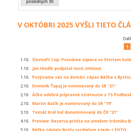
posledných 30
V OKTÓBRI 2025 VYŠLI TIETO ČL
Dalš
1
1.10.
Slovnaft Cup: Poznáme súpera vo štvrtom kol
1.10.
Jan Hladík podpísal novú zmluvu!
1.10.
Pozývame vás na domáci zápas Béčka s Bytčo
2.10.
Dominik Ťapaj je nominovaný do SR “21“
2.10.
Áčko odohrá prípravné stretnutie s TS Podbesk
2.10.
Martin Bačík je nominovaný do SR “19“
3.10.
Tomáš Král bol donominovaný do ČR “21“
4.10.
Preview: Rezerva privíta na umelom trávniku B
5.10.
Béčko zdolalo Bytču rozdielom triedy + FOTO