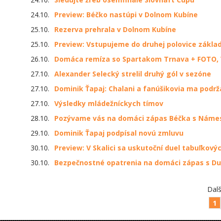
24.10.
Preview: Béčko nastúpi v Dolnom Kubíne
25.10.
Rezerva prehrala v Dolnom Kubíne
25.10.
Preview: Vstupujeme do druhej polovice základ
26.10.
Domáca remíza so Spartakom Trnava + FOTO,
27.10.
Alexander Selecký strelil druhý gól v sezóne
27.10.
Dominik Ťapaj: Chalani a fanúšikovia ma podrža
27.10.
Výsledky mládežníckych tímov
28.10.
Pozývame vás na domáci zápas Béčka s Nám
29.10.
Dominik Ťapaj podpísal novú zmluvu
30.10.
Preview: V Skalici sa uskutoční duel tabuľkov
30.10.
Bezpečnostné opatrenia na domáci zápas s D
Dalš
1