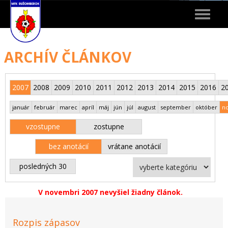
Toggle
navigat
ARCHÍV ČLÁNKOV
2007
2008
2009
2010
2011
2012
2013
2014
2015
2016
2
január
február
marec
apríl
máj
jún
júl
august
september
október
n
vzostupne
zostupne
bez anotácií
vrátane anotácií
posledných 30
V novembri 2007 nevyšiel žiadny článok.
Rozpis zápasov