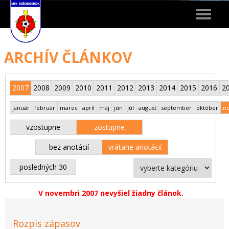
Toggle
navigat
ARCHÍV ČLÁNKOV
2007
2008
2009
2010
2011
2012
2013
2014
2015
2016
2
január
február
marec
apríl
máj
jún
júl
august
september
október
n
vzostupne
zostupne
bez anotácií
vrátane anotácií
posledných 30
V novembri 2007 nevyšiel žiadny článok.
Rozpis zápasov