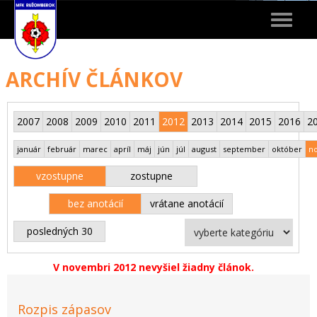
Toggle
navigat
ARCHÍV ČLÁNKOV
2007
2008
2009
2010
2011
2012
2013
2014
2015
2016
2
január
február
marec
apríl
máj
jún
júl
august
september
október
n
vzostupne
zostupne
bez anotácií
vrátane anotácií
posledných 30
V novembri 2012 nevyšiel žiadny článok.
Rozpis zápasov