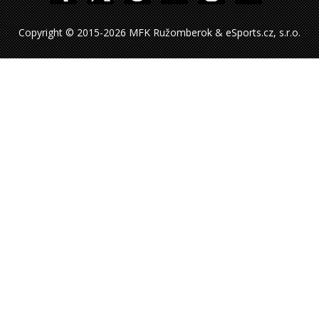
Copyright © 2015-2026 MFK Ružomberok & eSports.cz, s.r.o.