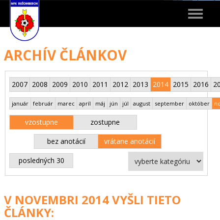
Toggle
navigat
ARCHÍV ČLÁNKOV
2007
2008
2009
2010
2011
2012
2013
2014
2015
2016
2
január
február
marec
apríl
máj
jún
júl
august
september
október
n
vzostupne
zostupne
bez anotácií
vrátane anotácií
posledných 30
V NOVEMBRI 2014 VYŠLI TIETO
ČLÁNKY: