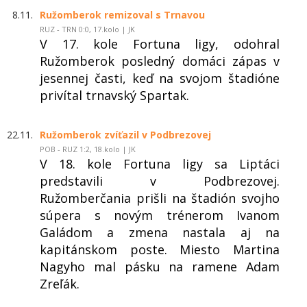
8.11.
Ružomberok remizoval s Trnavou
RUZ - TRN 0:0, 17.kolo | JK
V 17. kole Fortuna ligy, odohral
Ružomberok posledný domáci zápas v
jesennej časti, keď na svojom štadióne
privítal trnavský Spartak.
22.11.
Ružomberok zvíťazil v Podbrezovej
POB - RUZ 1:2, 18.kolo | JK
V 18. kole Fortuna ligy sa Liptáci
predstavili v Podbrezovej.
Ružomberčania prišli na štadión svojho
súpera s novým trénerom Ivanom
Galádom a zmena nastala aj na
kapitánskom poste. Miesto Martina
Nagyho mal pásku na ramene Adam
Zreľák.