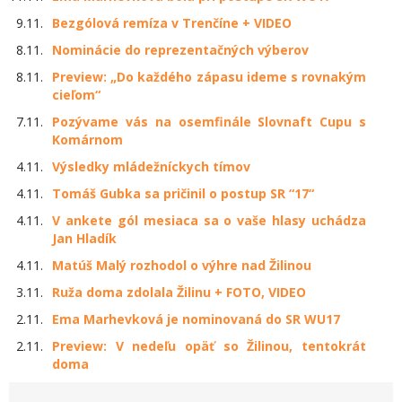
9.11.
Bezgólová remíza v Trenčíne + VIDEO
8.11.
Nominácie do reprezentačných výberov
8.11.
Preview: „Do každého zápasu ideme s rovnakým
cieľom“
7.11.
Pozývame vás na osemfinále Slovnaft Cupu s
Komárnom
4.11.
Výsledky mládežníckych tímov
4.11.
Tomáš Gubka sa pričinil o postup SR “17“
4.11.
V ankete gól mesiaca sa o vaše hlasy uchádza
Jan Hladík
4.11.
Matúš Malý rozhodol o výhre nad Žilinou
3.11.
Ruža doma zdolala Žilinu + FOTO, VIDEO
2.11.
Ema Marhevková je nominovaná do SR WU17
2.11.
Preview: V nedeľu opäť so Žilinou, tentokrát
doma