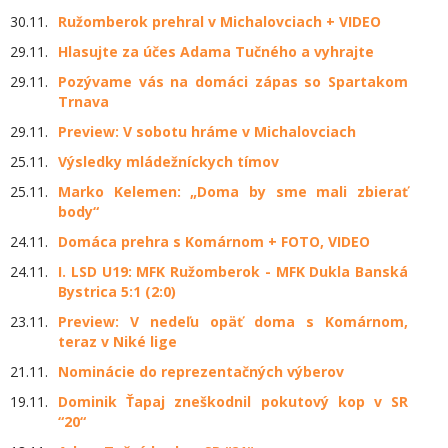
30.11.
Ružomberok prehral v Michalovciach + VIDEO
29.11.
Hlasujte za účes Adama Tučného a vyhrajte
29.11.
Pozývame vás na domáci zápas so Spartakom
Trnava
29.11.
Preview: V sobotu hráme v Michalovciach
25.11.
Výsledky mládežníckych tímov
25.11.
Marko Kelemen: „Doma by sme mali zbierať
body“
24.11.
Domáca prehra s Komárnom + FOTO, VIDEO
24.11.
I. LSD U19: MFK Ružomberok - MFK Dukla Banská
Bystrica 5:1 (2:0)
23.11.
Preview: V nedeľu opäť doma s Komárnom,
teraz v Niké lige
21.11.
Nominácie do reprezentačných výberov
19.11.
Dominik Ťapaj zneškodnil pokutový kop v SR
“20“