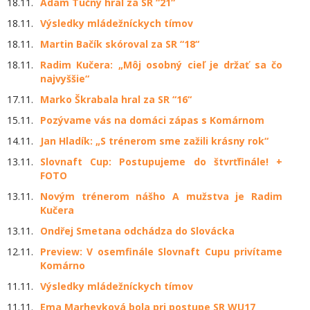
18.11.
Adam Tučný hral za SR “21“
18.11.
Výsledky mládežníckych tímov
18.11.
Martin Bačík skóroval za SR “18“
18.11.
Radim Kučera: „Môj osobný cieľ je držať sa čo
najvyššie“
17.11.
Marko Škrabala hral za SR “16“
15.11.
Pozývame vás na domáci zápas s Komárnom
14.11.
Jan Hladík: „S trénerom sme zažili krásny rok“
13.11.
Slovnaft Cup: Postupujeme do štvrťfinále! +
FOTO
13.11.
Novým trénerom nášho A mužstva je Radim
Kučera
13.11.
Ondřej Smetana odchádza do Slovácka
12.11.
Preview: V osemfinále Slovnaft Cupu privítame
Komárno
11.11.
Výsledky mládežníckych tímov
11.11.
Ema Marhevková bola pri postupe SR WU17