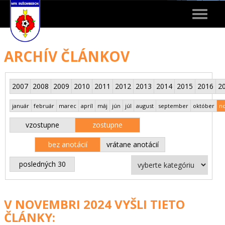
Toggle
navigat
ARCHÍV ČLÁNKOV
2007
2008
2009
2010
2011
2012
2013
2014
2015
2016
2
január
február
marec
apríl
máj
jún
júl
august
september
október
n
vzostupne
zostupne
bez anotácií
vrátane anotácií
posledných 30
V NOVEMBRI 2024 VYŠLI TIETO
ČLÁNKY: