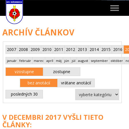
Toggle
navigat
ARCHÍV ČLÁNKOV
2007
2008
2009
2010
2011
2012
2013
2014
2015
2016
2
január
február
marec
apríl
máj
jún
júl
august
september
október
n
vzostupne
zostupne
bez anotácií
vrátane anotácií
posledných 30
V DECEMBRI 2017 VYŠLI TIETO
ČLÁNKY: