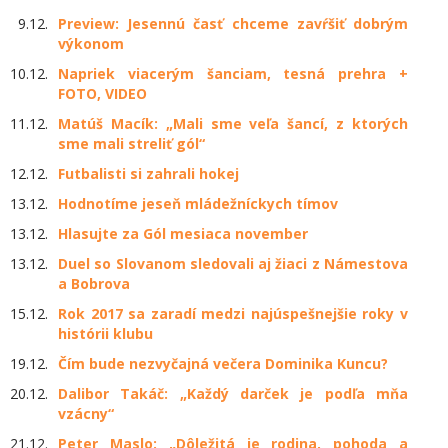
9.12.
Preview: Jesennú časť chceme zavŕšiť dobrým
výkonom
10.12.
Napriek viacerým šanciam, tesná prehra +
FOTO, VIDEO
11.12.
Matúš Macík: „Mali sme veľa šancí, z ktorých
sme mali streliť gól“
12.12.
Futbalisti si zahrali hokej
13.12.
Hodnotíme jeseň mládežníckych tímov
13.12.
Hlasujte za Gól mesiaca november
13.12.
Duel so Slovanom sledovali aj žiaci z Námestova
a Bobrova
15.12.
Rok 2017 sa zaradí medzi najúspešnejšie roky v
histórii klubu
19.12.
Čím bude nezvyčajná večera Dominika Kuncu?
20.12.
Dalibor Takáč: „Každý darček je podľa mňa
vzácny“
21.12.
Peter Maslo: „Dôležitá je rodina, pohoda a