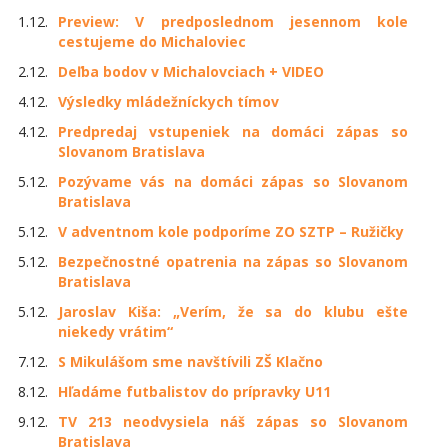
1.12.
Preview: V predposlednom jesennom kole
cestujeme do Michaloviec
2.12.
Deľba bodov v Michalovciach + VIDEO
4.12.
Výsledky mládežníckych tímov
4.12.
Predpredaj vstupeniek na domáci zápas so
Slovanom Bratislava
5.12.
Pozývame vás na domáci zápas so Slovanom
Bratislava
5.12.
V adventnom kole podporíme ZO SZTP – Ružičky
5.12.
Bezpečnostné opatrenia na zápas so Slovanom
Bratislava
5.12.
Jaroslav Kiša: „Verím, že sa do klubu ešte
niekedy vrátim“
7.12.
S Mikulášom sme navštívili ZŠ Klačno
8.12.
Hľadáme futbalistov do prípravky U11
9.12.
TV 213 neodvysiela náš zápas so Slovanom
Bratislava