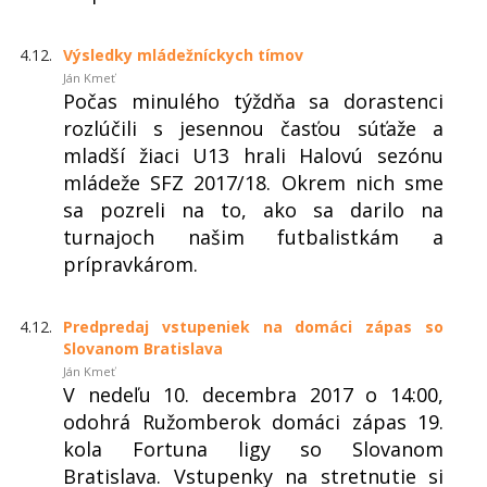
4.12.
Výsledky mládežníckych tímov
Ján Kmeť
Počas minulého týždňa sa dorastenci
rozlúčili s jesennou časťou súťaže a
mladší žiaci U13 hrali Halovú sezónu
mládeže SFZ 2017/18. Okrem nich sme
sa pozreli na to, ako sa darilo na
turnajoch našim futbalistkám a
prípravkárom.
4.12.
Predpredaj vstupeniek na domáci zápas so
Slovanom Bratislava
Ján Kmeť
V nedeľu 10. decembra 2017 o 14:00,
odohrá Ružomberok domáci zápas 19.
kola Fortuna ligy so Slovanom
Bratislava. Vstupenky na stretnutie si