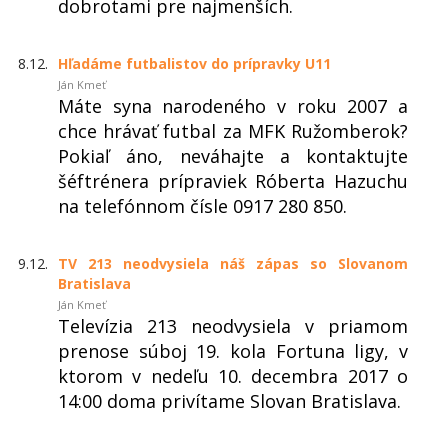
dobrotami pre najmenších.
8.12.
Hľadáme futbalistov do prípravky U11
Ján Kmeť
Máte syna narodeného v roku 2007 a
chce hrávať futbal za MFK Ružomberok?
Pokiaľ áno, neváhajte a kontaktujte
šéftrénera prípraviek Róberta Hazuchu
na telefónnom čísle 0917 280 850.
9.12.
TV 213 neodvysiela náš zápas so Slovanom
Bratislava
Ján Kmeť
Televízia 213 neodvysiela v priamom
prenose súboj 19. kola Fortuna ligy, v
ktorom v nedeľu 10. decembra 2017 o
14:00 doma privítame Slovan Bratislava.