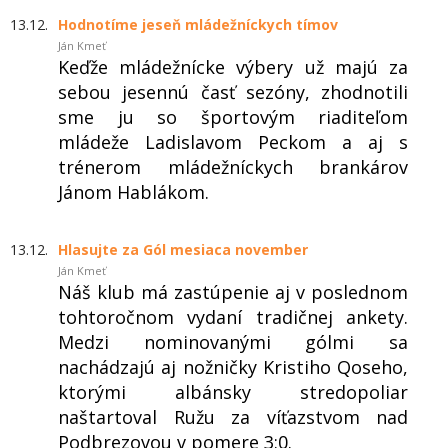
13.12.
Hodnotíme jeseň mládežníckych tímov
Ján Kmeť
Keďže mládežnícke výbery už majú za
sebou jesennú časť sezóny, zhodnotili
sme ju so športovým riaditeľom
mládeže Ladislavom Peckom a aj s
trénerom mládežníckych brankárov
Jánom Hablákom.
13.12.
Hlasujte za Gól mesiaca november
Ján Kmeť
Náš klub má zastúpenie aj v poslednom
tohtoročnom vydaní tradičnej ankety.
Medzi nominovanými gólmi sa
nachádzajú aj nožničky Kristiho Qoseho,
ktorými albánsky stredopoliar
naštartoval Ružu za víťazstvom nad
Podbrezovou v pomere 3:0.