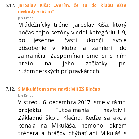
5.12.
Jaroslav Kiša: „Verím, že sa do klubu ešte
niekedy vrátim“
Ján Kmeť
Mládežnícky tréner Jaroslav Kiša, ktorý
počas tejto sezóny viedol kategóriu U9,
po jesennej časti ukončil svoje
pôsobenie v klube a zamieril do
zahraničia. Zaspomínali sme si s ním
preto na jeho začiatky pri
ružomberských prípravkároch.
7.12.
S Mikulášom sme navštívili ZŠ Klačno
Ján Kmeť
V stredu 6. decembra 2017, sme v rámci
projektu Futbalmania navštívili
Základnú školu Klačno. Keďže sa akcia
konala na Mikuláša, nemohol okrem
trénera a hráčov chýbať ani Mikuláš s