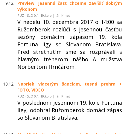
9.12.
Preview: Jesennú časť chceme zavŕšiť dobrým
výkonom
RUZ - SLO 0:1, 19.kolo | Ján Kmeť
V nedeľu 10. decembra 2017 o 14:00 sa
Ružomberok rozlúči s jesennou časťou
sezóny domácim zápasom 19. kola
Fortuna ligy so Slovanom Bratislava.
Pred stretnutím sme sa rozprávali s
hlavným trénerom nášho A mužstva
Norbertom Hrnčárom.
10.12.
Napriek viacerým šanciam, tesná prehra +
FOTO, VIDEO
RUZ - SLO 0:1, 19.kolo | Ján Kmeť
V poslednom jesennom 19. kole Fortuna
ligy, odohral Ružomberok domáci zápas
so Slovanom Bratislava.