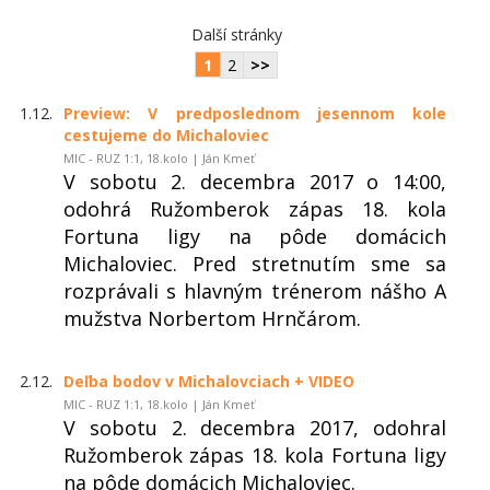
Další stránky
1
2
>>
1.12.
Preview: V predposlednom jesennom kole
cestujeme do Michaloviec
MIC - RUZ 1:1, 18.kolo | Ján Kmeť
V sobotu 2. decembra 2017 o 14:00,
odohrá Ružomberok zápas 18. kola
Fortuna ligy na pôde domácich
Michaloviec. Pred stretnutím sme sa
rozprávali s hlavným trénerom nášho A
mužstva Norbertom Hrnčárom.
2.12.
Deľba bodov v Michalovciach + VIDEO
MIC - RUZ 1:1, 18.kolo | Ján Kmeť
V sobotu 2. decembra 2017, odohral
Ružomberok zápas 18. kola Fortuna ligy
na pôde domácich Michaloviec.