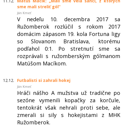
11.12.
Matúš Macík: „Mali sme veľa šancí, z ktorých
sme mali streliť gól“
Ján Kmeť
V nedeľu 10. decembra 2017 sa
Ružomberok rozlúčil s rokom 2017
domácim zápasom 19. kola Fortuna ligy
so Slovanom Bratislava, ktorému
podľahol 0:1. Po stretnutí sme sa
rozprávali s ružomberským gólmanom
Matúšom Macíkom.
12.12.
Futbalisti si zahrali hokej
Ján Kmeť
Hráči nášho A mužstva už tradične po
sezóne vymenili kopačky za korčule,
tentokrát však nehrali proti sebe, ale
zmerali si sily s hokejistami z MHK
Ružomberok.