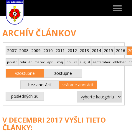
Toggle
navigat
ARCHÍV ČLÁNKOV
2007
2008
2009
2010
2011
2012
2013
2014
2015
2016
2
január
február
marec
apríl
máj
jún
júl
august
september
október
n
vzostupne
zostupne
bez anotácií
vrátane anotácií
posledných 30
V DECEMBRI 2017 VYŠLI TIETO
ČLÁNKY: