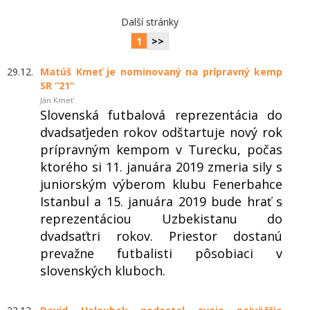
Další stránky
1
>>
29.12.
Matúš Kmeť je nominovaný na prípravný kemp
SR “21“
Ján Kmeť
Slovenská futbalová reprezentácia do
dvadsaťjeden rokov odštartuje nový rok
prípravným kempom v Turecku, počas
ktorého si 11. januára 2019 zmeria sily s
juniorským výberom klubu Fenerbahce
Istanbul a 15. januára 2019 bude hrať s
reprezentáciou Uzbekistanu do
dvadsaťtri rokov. Priestor dostanú
prevažne futbalisti pôsobiaci v
slovenských kluboch.