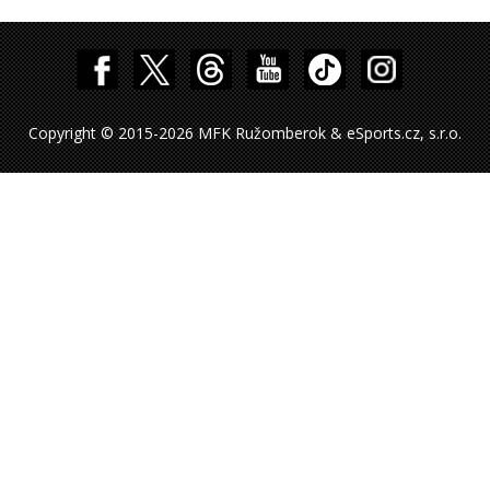
Copyright © 2015-2026 MFK Ružomberok & eSports.cz, s.r.o.