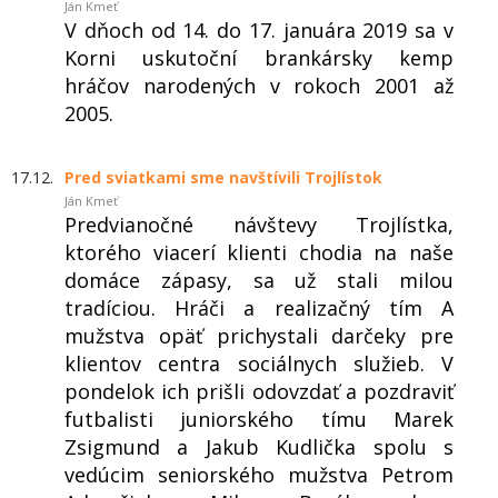
Ján Kmeť
V dňoch od 14. do 17. januára 2019 sa v
Korni uskutoční brankársky kemp
hráčov narodených v rokoch 2001 až
2005.
17.12.
Pred sviatkami sme navštívili Trojlístok
Ján Kmeť
Predvianočné návštevy Trojlístka,
ktorého viacerí klienti chodia na naše
domáce zápasy, sa už stali milou
tradíciou. Hráči a realizačný tím A
mužstva opäť prichystali darčeky pre
klientov centra sociálnych služieb. V
pondelok ich prišli odovzdať a pozdraviť
futbalisti juniorského tímu Marek
Zsigmund a Jakub Kudlička spolu s
vedúcim seniorského mužstva Petrom