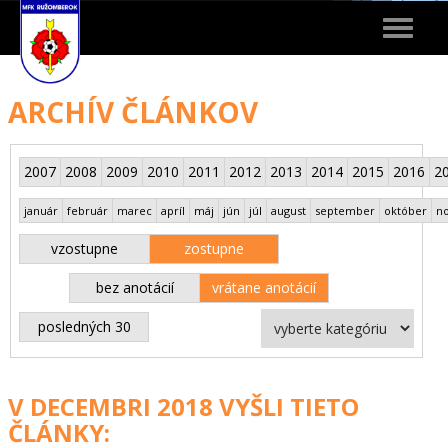
Toggle
navigat
ARCHÍV ČLÁNKOV
2007
2008
2009
2010
2011
2012
2013
2014
2015
2016
2
január
február
marec
apríl
máj
jún
júl
august
september
október
n
vzostupne
zostupne
bez anotácií
vrátane anotácií
posledných 30
V DECEMBRI 2018 VYŠLI TIETO
ČLÁNKY: