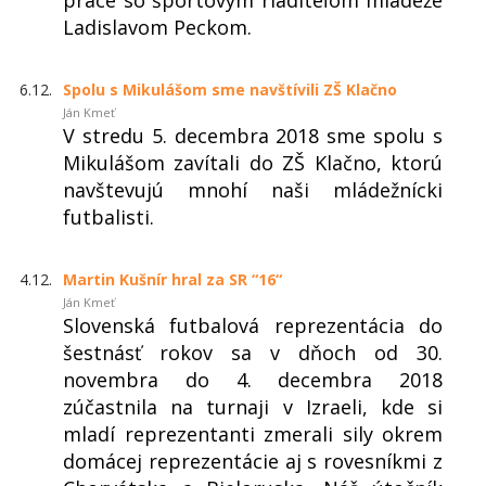
Ladislavom Peckom.
6.12.
Spolu s Mikulášom sme navštívili ZŠ Klačno
Ján Kmeť
V stredu 5. decembra 2018 sme spolu s
Mikulášom zavítali do ZŠ Klačno, ktorú
navštevujú mnohí naši mládežnícki
futbalisti.
4.12.
Martin Kušnír hral za SR “16“
Ján Kmeť
Slovenská futbalová reprezentácia do
šestnásť rokov sa v dňoch od 30.
novembra do 4. decembra 2018
zúčastnila na turnaji v Izraeli, kde si
mladí reprezentanti zmerali sily okrem
domácej reprezentácie aj s rovesníkmi z