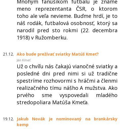
Mnohým fanúšikom futbalu je známe
meno reprezentanta ČSR, o ktorom
toho ale veľa nevieme. Buďme hrdí, je to
náš rodák, futbalová osobnosť, ktorý sa
narodil pred sto rokmi (22. decembra
1918) v Ružomberku.
21.12.
Ako bude prežívať sviatky Matúš Kmeť?
Ján Kmeť
Už o chvíľu nás čakajú vianočné sviatky a
posledné dni pred nimi si už tradične
spestríme rozhovormi s hráčmi a členmi
realizačného tímu nášho A mužstva. Ako
prvého sme vyspovedali mladého
stredopoliara Matúša Kmeťa.
19.12.
Jakub Novák je nominovaný na brankársky
kemp