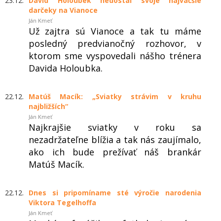
23.12.
David Holoubek nedostal svoje najväčšie
darčeky na Vianoce
Ján Kmeť
Už zajtra sú Vianoce a tak tu máme
posledný predvianočný rozhovor, v
ktorom sme vyspovedali nášho trénera
Davida Holoubka.
22.12.
Matúš Macík: „Sviatky strávim v kruhu
najbližších“
Ján Kmeť
Najkrajšie sviatky v roku sa
nezadržateľne blížia a tak nás zaujímalo,
ako ich bude prežívať náš brankár
Matúš Macík.
22.12.
Dnes si pripomíname sté výročie narodenia
Viktora Tegelhoffa
Ján Kmeť