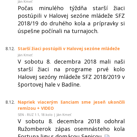
Ján Kmeť
Počas minulého týždňa starší žiaci
postúpili v Halovej sezóne mládeže SFZ
2018/19 do druhého kola a prípravky si
úspešne počínali na turnajoch.
8.12.
Starší žiaci postúpili v Halovej sezóne mládeže
Ján Kmeť
V sobotu 8. decembra 2018 mali naši
starší žiaci na programe prvé kolo
Halovej sezóny mládeže SFZ 2018/2019 v
športovej hale v Badíne.
8.12.
Napriek viacerým šanciam sme jeseň ukončili
remízou + VIDEO
SEN - RUZ 1:1, 18.kolo | Ján Kmeť
V sobotu 8. decembra 2018 odohral
Ružomberok zápas osemnásteho kola
Fortuna ligy s domácou Senicou.