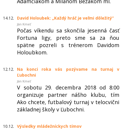
Adamčiakom a Milanom Bezákom ml.
14.12.
David Holoubek: „Každý hráč je veľmi dôležitý“
Ján Kmeť
Počas víkendu sa skončila jesenná časť
Fortuna ligy, preto sme sa za ňou
spätne pozreli s trénerom Davidom
Holoubkom.
12.12.
Na konci roka vás pozývame na turnaj v
Ľubochni
Ján Kmeť
V sobotu 29. decembra 2018 od 8:00
organizuje partner nášho klubu, tím
Ako chcete, futbalový turnaj v telocvični
základnej školy v Ľubochni.
10.12.
Výsledky mládežníckych tímov