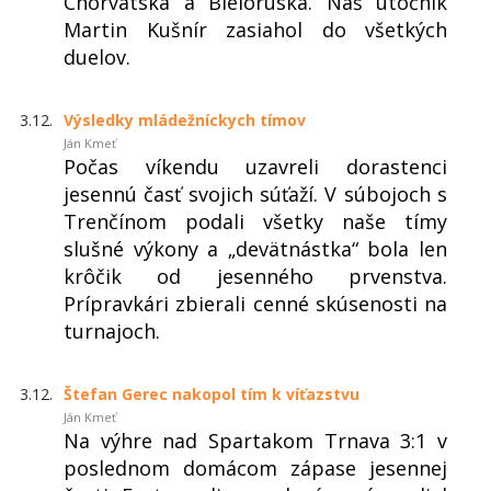
Chorvátska a Bieloruska. Náš útočník
Martin Kušnír zasiahol do všetkých
duelov.
3.12.
Výsledky mládežníckych tímov
Ján Kmeť
Počas víkendu uzavreli dorastenci
jesennú časť svojich súťaží. V súbojoch s
Trenčínom podali všetky naše tímy
slušné výkony a „devätnástka“ bola len
krôčik od jesenného prvenstva.
Prípravkári zbierali cenné skúsenosti na
turnajoch.
3.12.
Štefan Gerec nakopol tím k víťazstvu
Ján Kmeť
Na výhre nad Spartakom Trnava 3:1 v
poslednom domácom zápase jesennej