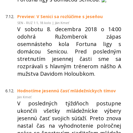
7.12.
Preview: V Senici sa rozlúčime s jeseňou
SEN - RUZ 1:1, 18.kolo | Ján Kmeť
V sobotu 8. decembra 2018 o 14:00
odohrá Ružomberok zápas
osemnásteho kola Fortuna ligy s
domácou Senicou. Pred posledným
stretnutím jesennej časti sme sa
rozprávali s hlavným trénerom nášho A
mužstva Davidom Holoubkom.
6.12.
Hodnotíme jesennú časť mládežníckych tímov
Ján Kmeť
V posledných týždňoch postupne
ukončili všetky mládežnícke výbery
jesennú časť svojich súťaží. Preto znova
nastal čas na vyhodnotenie polročnej
práce so športovým riaditeľom mládeže