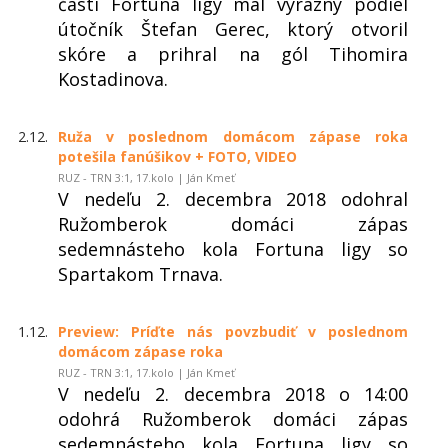
časti Fortuna ligy mal výrazný podiel
útočník Štefan Gerec, ktorý otvoril
skóre a prihral na gól Tihomira
Kostadinova.
2.12.
Ruža v poslednom domácom zápase roka
potešila fanúšikov + FOTO, VIDEO
RUZ - TRN 3:1, 17.kolo | Ján Kmeť
V nedeľu 2. decembra 2018 odohral
Ružomberok domáci zápas
sedemnásteho kola Fortuna ligy so
Spartakom Trnava.
1.12.
Preview: Príďte nás povzbudiť v poslednom
domácom zápase roka
RUZ - TRN 3:1, 17.kolo | Ján Kmeť
V nedeľu 2. decembra 2018 o 14:00
odohrá Ružomberok domáci zápas
sedemnásteho kola Fortuna ligy so