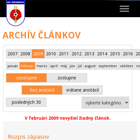
Toggle
navigat
ARCHÍV ČLÁNKOV
2007
2008
2009
2010
2011
2012
2013
2014
2015
2016
2
január
február
marec
apríl
máj
jún
júl
august
september
október
n
vzostupne
zostupne
bez anotácií
vrátane anotácií
posledných 30
V februári 2009 nevyšiel žiadny článok.
Rozpis zápasov