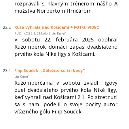
rozprávali s hlavným trénerom nášho A
mužstva Norbertom Hrnčárom.
22.2.
Ruža vyhrala nad Košicami + FOTO, VIDEO
RUZ - KOS 2:1, 21.kolo | Ján Kmeť
V sobotu 22. februára 2025 odohral
Ružomberok domáci zápas dvadsiateho
prvého kola Niké ligy s Košicami.
23.2.
Filip Souček: „Dôležité sú tri body“
Ján Kmeť
Ružomberčania v sobotu zvládli ligový
duel dvadsiateho prvého kola Niké ligy,
keď vyhrali nad Košicami 2:1. Po stretnutí
sa s nami podelil o svoje pocity autor
víťazného gólu Filip Souček.