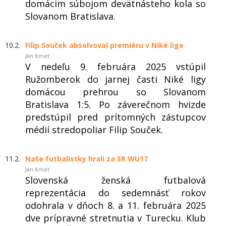
domácim súbojom devätnásteho kola so
Slovanom Bratislava.
10.2.
Filip Souček absolvoval premiéru v Niké lige
Ján Kmeť
V nedeľu 9. februára 2025 vstúpil
Ružomberok do jarnej časti Niké ligy
domácou prehrou so Slovanom
Bratislava 1:5. Po záverečnom hvizde
predstúpil pred prítomných zástupcov
médií stredopoliar Filip Souček.
11.2.
Naše futbalistky hrali za SR WU17
Ján Kmeť
Slovenská ženská futbalová
reprezentácia do sedemnásť rokov
odohrala v dňoch 8. a 11. februára 2025
dve prípravné stretnutia v Turecku. Klub