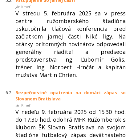
5.2.
Vstupujeme do jarnej časti
Ján Kmeť
V stredu 5. februára 2025 sa v press
centre ružomberského štadióna
uskutočnila tlačová konferencia pred
začiatkom jarnej časti Niké ligy. Na
otázky prítomných novinárov odpovedali
generálny riaditeľ a predseda
predstavenstva Ing. Ľubomír Golis,
tréner Ing. Norbert Hrnčár a kapitán
mužstva Martin Chrien.
6.2.
Bezpečnostné opatrenia na domáci zápas so
Slovanom Bratislava
Ján Kmeť
V nedeľu 9. februára 2025 od 15:30 hod.
do 17:30 hod. odohrá MFK Ružomberok s
klubom ŠK Slovan Bratislava na svojom
štadióne futbalový zápas devätnásteho