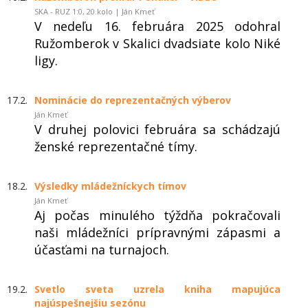
SKA - RUZ 1:0, 20.kolo | Ján Kmeť
V nedeľu 16. februára 2025 odohral
Ružomberok v Skalici dvadsiate kolo Niké
ligy.
17.2.
Nominácie do reprezentačných výberov
Ján Kmeť
V druhej polovici februára sa schádzajú
ženské reprezentačné tímy.
18.2.
Výsledky mládežníckych tímov
Ján Kmeť
Aj počas minulého týždňa pokračovali
naši mládežníci prípravnými zápasmi a
účasťami na turnajoch.
19.2.
Svetlo sveta uzrela kniha mapujúca
najúspešnejšiu sezónu