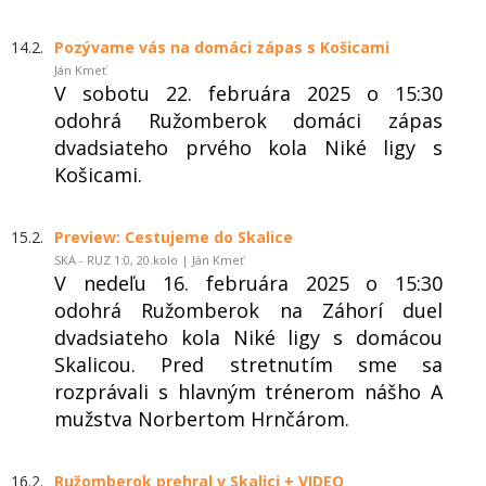
14.2.
Pozývame vás na domáci zápas s Košicami
Ján Kmeť
V sobotu 22. februára 2025 o 15:30
odohrá Ružomberok domáci zápas
dvadsiateho prvého kola Niké ligy s
Košicami.
15.2.
Preview: Cestujeme do Skalice
SKA - RUZ 1:0, 20.kolo | Ján Kmeť
V nedeľu 16. februára 2025 o 15:30
odohrá Ružomberok na Záhorí duel
dvadsiateho kola Niké ligy s domácou
Skalicou. Pred stretnutím sme sa
rozprávali s hlavným trénerom nášho A
mužstva Norbertom Hrnčárom.
16.2.
Ružomberok prehral v Skalici + VIDEO