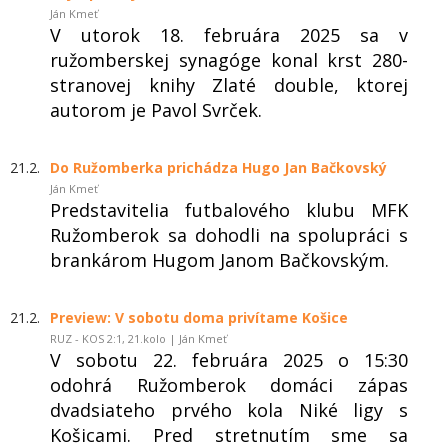
Ján Kmeť
V utorok 18. februára 2025 sa v
ružomberskej synagóge konal krst 280-
stranovej knihy Zlaté double, ktorej
autorom je Pavol Svrček.
21.2.
Do Ružomberka prichádza Hugo Jan Bačkovský
Ján Kmeť
Predstavitelia futbalového klubu MFK
Ružomberok sa dohodli na spolupráci s
brankárom Hugom Janom Bačkovským.
21.2.
Preview: V sobotu doma privítame Košice
RUZ - KOS 2:1, 21.kolo | Ján Kmeť
V sobotu 22. februára 2025 o 15:30
odohrá Ružomberok domáci zápas
dvadsiateho prvého kola Niké ligy s
Košicami. Pred stretnutím sme sa