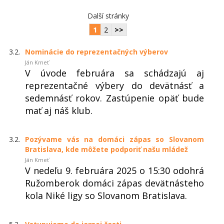
Další stránky
1
2
>>
3.2.
Nominácie do reprezentačných výberov
Ján Kmeť
V úvode februára sa schádzajú aj
reprezentačné výbery do devätnásť a
sedemnásť rokov. Zastúpenie opäť bude
mať aj náš klub.
3.2.
Pozývame vás na domáci zápas so Slovanom
Bratislava, kde môžete podporiť našu mládež
Ján Kmeť
V nedeľu 9. februára 2025 o 15:30 odohrá
Ružomberok domáci zápas devätnásteho
kola Niké ligy so Slovanom Bratislava.