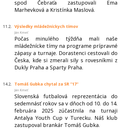
spod Čebraťa zastupovali Ema
Marhevková a Kristínka Maslová.
11.2.
Výsledky mládežníckych tímov
Ján Kmeť
Počas minulého týždňa mali naše
mládežnícke tímy na programe prípravné
zápasy a turnaje. Dorastenci cestovali do
Česka, kde si zmerali sily s rovesníkmi z
Dukly Praha a Sparty Praha.
14.2.
Tomáš Gubka chytal za SR “17“
Ján Kmeť
Slovenská futbalová reprezentácia do
sedemnásť rokov sa v dňoch od 10. do 14.
februára 2025 zúčastnila na turnaji
Antalya Youth Cup v Turecku. Náš klub
zastupoval brankár Tomáš Gubka.