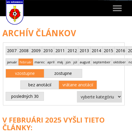
Toggle
navigat
ARCHÍV ČLÁNKOV
2007
2008
2009
2010
2011
2012
2013
2014
2015
2016
2
január
február
marec
apríl
máj
jún
júl
august
september
október
n
vzostupne
zostupne
bez anotácií
vrátane anotácií
posledných 30
V FEBRUÁRI 2025 VYŠLI TIETO
ČLÁNKY: