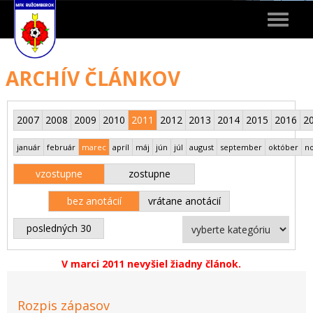
Toggle
navigat
ARCHÍV ČLÁNKOV
2007
2008
2009
2010
2011
2012
2013
2014
2015
2016
2
január
február
marec
apríl
máj
jún
júl
august
september
október
n
vzostupne
zostupne
bez anotácií
vrátane anotácií
posledných 30
V marci 2011 nevyšiel žiadny článok.
Rozpis zápasov