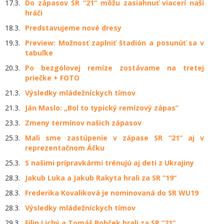
17.3.
Do zápasov SR “21“ môžu zasiahnuť viacerí naši
hráči
18.3.
Predstavujeme nové dresy
19.3.
Preview: Možnosť zaplniť štadión a posunúť sa v
tabuľke
20.3.
Po bezgólovej remíze zostávame na tretej
priečke + FOTO
21.3.
Výsledky mládežníckych tímov
21.3.
Ján Maslo: „Bol to typický remízový zápas“
23.3.
Zmeny termínov našich zápasov
25.3.
Mali sme zastúpenie v zápase SR “21“ aj v
reprezentačnom Áčku
25.3.
S našimi prípravkármi trénujú aj deti z Ukrajiny
28.3.
Jakub Luka a Jakub Rakyta hrali za SR “19“
28.3.
Frederika Kovaliková je nominovaná do SR WU19
28.3.
Výsledky mládežníckych tímov
29.3.
Filip Lichý a Tomáš Bobček hrali za SR “21“