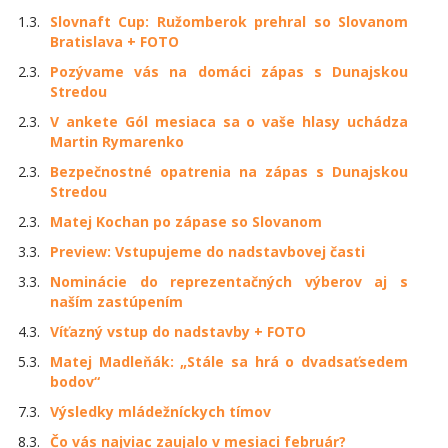
1.3.
Slovnaft Cup: Ružomberok prehral so Slovanom
Bratislava + FOTO
2.3.
Pozývame vás na domáci zápas s Dunajskou
Stredou
2.3.
V ankete Gól mesiaca sa o vaše hlasy uchádza
Martin Rymarenko
2.3.
Bezpečnostné opatrenia na zápas s Dunajskou
Stredou
2.3.
Matej Kochan po zápase so Slovanom
3.3.
Preview: Vstupujeme do nadstavbovej časti
3.3.
Nominácie do reprezentačných výberov aj s
naším zastúpením
4.3.
Víťazný vstup do nadstavby + FOTO
5.3.
Matej Madleňák: „Stále sa hrá o dvadsaťsedem
bodov“
7.3.
Výsledky mládežníckych tímov
8.3.
Čo vás najviac zaujalo v mesiaci február?