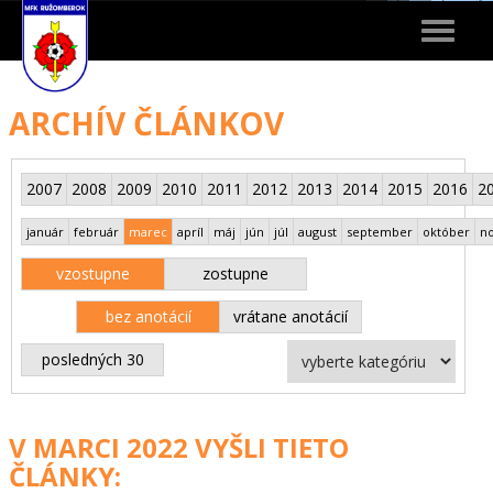
Toggle
navigat
ARCHÍV ČLÁNKOV
2007
2008
2009
2010
2011
2012
2013
2014
2015
2016
2
január
február
marec
apríl
máj
jún
júl
august
september
október
n
vzostupne
zostupne
bez anotácií
vrátane anotácií
posledných 30
V MARCI 2022 VYŠLI TIETO
ČLÁNKY: