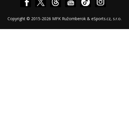
Copyright © 2015-2026 MFK Ružomberok & eSports.cz, s.r.o.