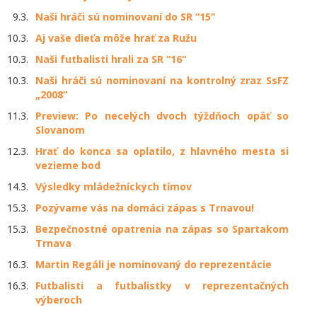
9.3.
Naši hráči sú nominovaní do SR “15“
10.3.
Aj vaše dieťa môže hrať za Ružu
10.3.
Naši futbalisti hrali za SR “16“
10.3.
Naši hráči sú nominovaní na kontrolný zraz SsFZ
„2008“
11.3.
Preview: Po necelých dvoch týždňoch opäť so
Slovanom
12.3.
Hrať do konca sa oplatilo, z hlavného mesta si
vezieme bod
14.3.
Výsledky mládežníckych tímov
15.3.
Pozývame vás na domáci zápas s Trnavou!
15.3.
Bezpečnostné opatrenia na zápas so Spartakom
Trnava
16.3.
Martin Regáli je nominovaný do reprezentácie
16.3.
Futbalisti a futbalistky v reprezentačných
výberoch