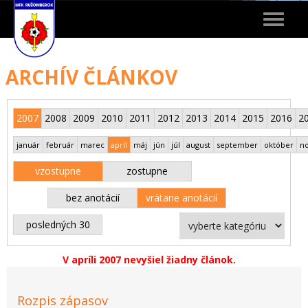
Toggle
navigat
ARCHÍV ČLÁNKOV
2007
2008
2009
2010
2011
2012
2013
2014
2015
2016
2
január
február
marec
apríl
máj
jún
júl
august
september
október
n
vzostupne
zostupne
bez anotácií
vrátane anotácií
posledných 30
V apríli 2007 nevyšiel žiadny článok.
Rozpis zápasov