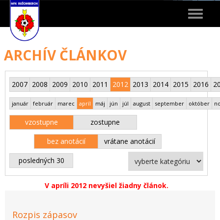
Toggle
navigat
ARCHÍV ČLÁNKOV
2007
2008
2009
2010
2011
2012
2013
2014
2015
2016
2
január
február
marec
apríl
máj
jún
júl
august
september
október
n
vzostupne
zostupne
bez anotácií
vrátane anotácií
posledných 30
V apríli 2012 nevyšiel žiadny článok.
Rozpis zápasov