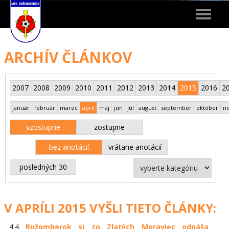
Toggle
navigat
ARCHÍV ČLÁNKOV
2007
2008
2009
2010
2011
2012
2013
2014
2015
2016
2
január
február
marec
apríl
máj
jún
júl
august
september
október
n
vzostupne
zostupne
bez anotácií
vrátane anotácií
posledných 30
V APRÍLI 2015 VYŠLI TIETO ČLÁNKY:
4.4.
Ružomberok si zo Zlatých Moraviec odnáša