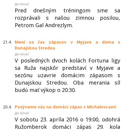
Ján Kmeť
Pred dnešným tréningom sme sa
rozprávali s našou zimnou posilou,
Petrom Gal Andrezlym.
21.4.
Mení sa čas zápasov v Myjave a doma s
Dunajskou Stredou
Ján Kmeť
V posledných dvoch kolách Fortuna ligy
sa Ruža najskôr predstaví v Myjave a
sezónu uzavrie domácim zápasom s
Dunajskou Stredou. Oba merania síl
budú mať výkop o 20:30.
20.4.
Pozývame vás na domáci zápas s Michalovcami
Ján Kmeť
V sobotu 23. apríla 2016 o 19:00, odohrá
Ružomberok domáci zápas 29. kola