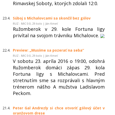
Rimavskej Soboty, ktorých zdolali 12:0.
23.4.
Súboj s Michalovcami sa skončil bez gólov
RUZ - MIC 0:0, 29.kolo | Ján Kmeť
Ružomberok v 29. kole Fortuna ligy
privítal na svojom trávniku Michalovce.
22.4.
Preview: „Musíme sa pozerať na seba“
RUZ - MIC 0:0, 29.kolo | Ján Kmeť
V sobotu 23. apríla 2016 o 19:00, odohrá
Ružomberok domáci zápas 29. kola
Fortuna ligy s Michalovcami. Pred
stretnutím sme sa rozprávali s hlavným
trénerom nášho A mužstva Ladislavom
Peckom.
21.4.
Peter Gal Andrezly si chce otvoriť gólový účet v
oranžovom drese