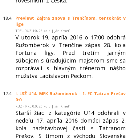
rovesníkmi z Česka.
18.4.
Preview: Zajtra znova s Trenčínom, tentokrát v
lige
TRE - RUZ 1:0, 28.kolo | Ján Kmeť
V utorok 19. apríla 2016 o 17:00 odohrá
Ružomberok v Trenčíne zápas 28. kola
Fortuna ligy. Pred tretím jarným
súbojom s úradujúcim majstrom sme sa
rozprávali s hlavným trénerom nášho
mužstva Ladislavom Peckom.
17.4.
I. LSŽ U14: MFK Ružomberok - 1. FC Tatran Prešov
0:0
RUZ - PRE 0:0, 20.kolo | Ján Kmeť
Starší žiaci z kategórie U14 odohrali v
nedeľu 17. apríla 2016 domáci zápas 2.
kola nadstavbovej časti s Tatranom
Prešov. S tímom z východu Slovenska