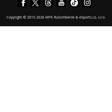
Copyright © 2015-2026 MFK Ružomberok & eSports.cz, s.r.o.