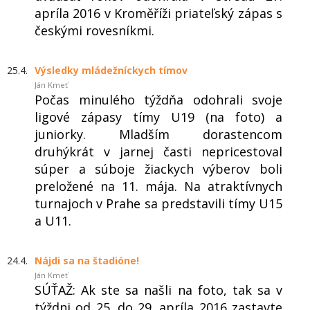
apríla 2016 v Kroměříži priateľský zápas s
českými rovesníkmi.
25.4.
Výsledky mládežníckych tímov
Ján Kmeť
Počas minulého týždňa odohrali svoje
ligové zápasy tímy U19 (na foto) a
juniorky. Mladším dorastencom
druhýkrát v jarnej časti nepricestoval
súper a súboje žiackych výberov boli
preložené na 11. mája. Na atraktívnych
turnajoch v Prahe sa predstavili tímy U15
a U11.
24.4.
Nájdi sa na štadióne!
Ján Kmeť
SÚŤAŽ: Ak ste sa našli na foto, tak sa v
týždni od 25. do 29. apríla 2016 zastavte