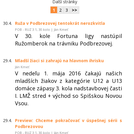
Další stránky
1
2
3
>>
30.4.
Ruža v Podbrezovej tentokrát nerozkvitla
POB - RUZ 3:1, 30.kolo | Ján Kmeť
V 30. kole Fortuna ligy nastúpil
Ružomberok na trávniku Podbrezovej.
29.4.
Mladší žiaci si zahrajú na hlavnom ihrisku
Ján Kmeť
V nedeľu 1. mája 2016 čakajú našich
mladších žiakov z kategórie U12 a U13
domáce zápasy 3. kola nadstavbovej časti
I. LMŽ stred + východ so Spišskou Novou
Vsou.
29.4.
Preview: Chceme pokračovať v úspešnej sérii s
Podbrezovou
POB - RUZ 3:1, 30.kolo | Ján Kmeť