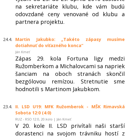
na sekretariáte klubu, kde vám budú
odovzdané ceny venované od klubu a
partnera projektu.
24.4.
Martin Jakubko: „Takéto zápasy musíme
dotiahnuť do víťazného konca“
Ján Kmeť
Zápas 29. kola Fortuna ligy medzi
Ružomberkom a Michalovcami sa napriek
šanciam na oboch stranách skončil
bezgólovou remízou. Stretnutie sme
hodnotili s Martinom Jakubkom.
23.4.
II. LSD U19: MFK Ružomberok - MŠK Rimavská
Sobota 12:0 (4:0)
RUZ - RSO 12:0, 20.kolo | Ján Kmeť
V 20. kole II. LSD privítali naši starší
dorastenci na svojom trávniku hostí z