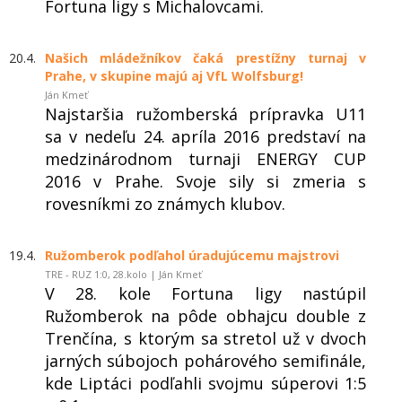
Fortuna ligy s Michalovcami.
20.4.
Našich mládežníkov čaká prestížny turnaj v
Prahe, v skupine majú aj VfL Wolfsburg!
Ján Kmeť
Najstaršia ružomberská prípravka U11
sa v nedeľu 24. apríla 2016 predstaví na
medzinárodnom turnaji ENERGY CUP
2016 v Prahe. Svoje sily si zmeria s
rovesníkmi zo známych klubov.
19.4.
Ružomberok podľahol úradujúcemu majstrovi
TRE - RUZ 1:0, 28.kolo | Ján Kmeť
V 28. kole Fortuna ligy nastúpil
Ružomberok na pôde obhajcu double z
Trenčína, s ktorým sa stretol už v dvoch
jarných súbojoch pohárového semifinále,
kde Liptáci podľahli svojmu súperovi 1:5