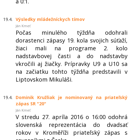
a 0:1.
19.4.
Výsledky mládežníckych tímov
Ján Kmeť
Počas minulého týždňa odohrali
dorastenci zápasy 19. kola svojich súťaží,
žiaci mali na programe 2. kolo
nadstavbovej časti a do nadstavby
vkročili aj žiačky. Prípravky U9 a U10 sa
na začiatku tohto týždňa predstavili v
Liptovskom Mikuláši.
19.4.
Dominik Kružliak je nominovaný na priateľský
zápas SR "20"
Ján Kmeť
V stredu 27. apríla 2016 o 16:00 odohrá
slovenská reprezentácia do dvadsať
rokov v Kroměříži priateľský zápas s