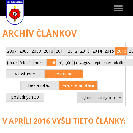
Toggle
navigat
ARCHÍV ČLÁNKOV
2007
2008
2009
2010
2011
2012
2013
2014
2015
2016
2
január
február
marec
apríl
máj
jún
júl
august
september
október
n
vzostupne
zostupne
bez anotácií
vrátane anotácií
posledných 30
V APRÍLI 2016 VYŠLI TIETO ČLÁNKY: