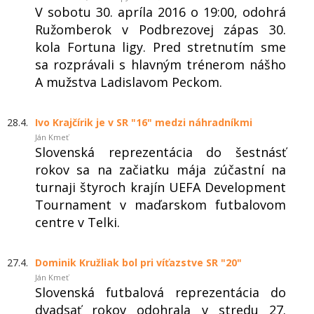
V sobotu 30. apríla 2016 o 19:00, odohrá
Ružomberok v Podbrezovej zápas 30.
kola Fortuna ligy. Pred stretnutím sme
sa rozprávali s hlavným trénerom nášho
A mužstva Ladislavom Peckom.
28.4.
Ivo Krajčírik je v SR "16" medzi náhradníkmi
Ján Kmeť
Slovenská reprezentácia do šestnásť
rokov sa na začiatku mája zúčastní na
turnaji štyroch krajín UEFA Development
Tournament v maďarskom futbalovom
centre v Telki.
27.4.
Dominik Kružliak bol pri víťazstve SR "20"
Ján Kmeť
Slovenská futbalová reprezentácia do
dvadsať rokov odohrala v stredu 27.