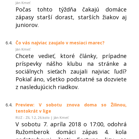
Ján Kmeť
Počas tohto týždňa čakajú domáce
zápasy starší dorast, starších žiakov aj
juniorov.
6.4.
Čo vás najviac zaujalo v mesiaci marec?
Ján Kmeť
Chcete vedieť, ktoré články, prípadne
príspevky nášho klubu na stránke a
sociálnych sieťach zaujali najviac ľudí?
Pokiaľ áno, všetko podstatné sa dozviete
z nasledujúcich riadkov.
6.4.
Preview: V sobotu znova doma so Žilinou,
tentokrát v lige
RUZ - ZIL 1:2, 26.kolo | Ján Kmeť
V sobotu 7. apríla 2018 o 17:00, odohrá
Ružomberok domáci zápas 4. kola