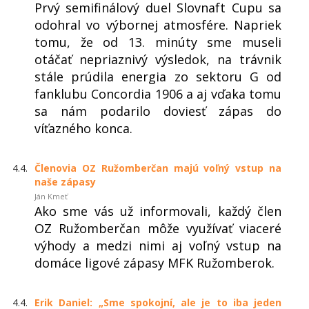
Prvý semifinálový duel Slovnaft Cupu sa
odohral vo výbornej atmosfére. Napriek
tomu, že od 13. minúty sme museli
otáčať nepriaznivý výsledok, na trávnik
stále prúdila energia zo sektoru G od
fanklubu Concordia 1906 a aj vďaka tomu
sa nám podarilo doviesť zápas do
víťazného konca.
4.4.
Členovia OZ Ružomberčan majú voľný vstup na
naše zápasy
Ján Kmeť
Ako sme vás už informovali, každý člen
OZ Ružomberčan môže využívať viaceré
výhody a medzi nimi aj voľný vstup na
domáce ligové zápasy MFK Ružomberok.
4.4.
Erik Daniel: „Sme spokojní, ale je to iba jeden