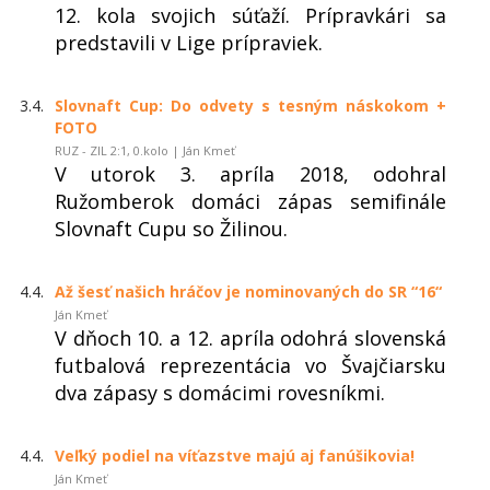
12. kola svojich súťaží. Prípravkári sa
predstavili v Lige prípraviek.
3.4.
Slovnaft Cup: Do odvety s tesným náskokom +
FOTO
RUZ - ZIL 2:1, 0.kolo | Ján Kmeť
V utorok 3. apríla 2018, odohral
Ružomberok domáci zápas semifinále
Slovnaft Cupu so Žilinou.
4.4.
Až šesť našich hráčov je nominovaných do SR “16“
Ján Kmeť
V dňoch 10. a 12. apríla odohrá slovenská
futbalová reprezentácia vo Švajčiarsku
dva zápasy s domácimi rovesníkmi.
4.4.
Veľký podiel na víťazstve majú aj fanúšikovia!
Ján Kmeť