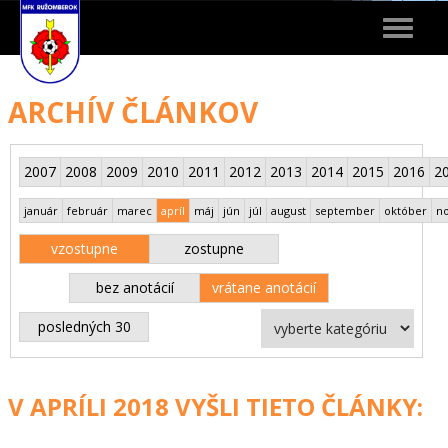
Toggle
navigat
ARCHÍV ČLÁNKOV
2007
2008
2009
2010
2011
2012
2013
2014
2015
2016
2
január
február
marec
apríl
máj
jún
júl
august
september
október
n
vzostupne
zostupne
bez anotácií
vrátane anotácií
posledných 30
V APRÍLI 2018 VYŠLI TIETO ČLÁNKY: