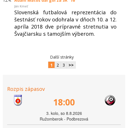
12.4.
Adam Matoš dal gól za SR “16“
Ján Kmeť
Slovenská futbalová reprezentácia do
šestnásť rokov odohrala v dňoch 10. a 12.
apríla 2018 dve prípravné stretnutia vo
Švajčiarsku s tamojším výberom.
Další stránky
1
2
3
>>
Rozpis zápasov
18:00
3. kolo, so 8.8.2026
Ružomberok - Podbrezová