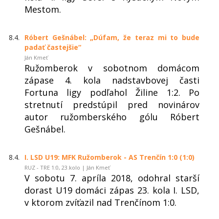
Mestom.
8.4.
Róbert Gešnábel: „Dúfam, že teraz mi to bude
padať častejšie“
Ján Kmeť
Ružomberok v sobotnom domácom
zápase 4. kola nadstavbovej časti
Fortuna ligy podľahol Žiline 1:2. Po
stretnutí predstúpil pred novinárov
autor ružomberského gólu Róbert
Gešnábel.
8.4.
I. LSD U19: MFK Ružomberok - AS Trenčín 1:0 (1:0)
RUZ - TRE 1:0, 23.kolo | Ján Kmeť
V sobotu 7. apríla 2018, odohral starší
dorast U19 domáci zápas 23. kola I. LSD,
v ktorom zvíťazil nad Trenčínom 1:0.