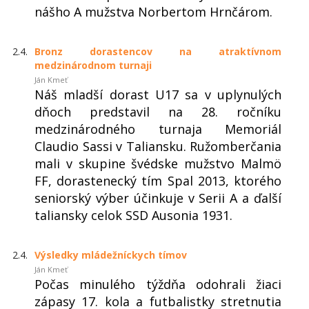
nášho A mužstva Norbertom Hrnčárom.
2.4.
Bronz dorastencov na atraktívnom
medzinárodnom turnaji
Ján Kmeť
Náš mladší dorast U17 sa v uplynulých
dňoch predstavil na 28. ročníku
medzinárodného turnaja Memoriál
Claudio Sassi v Taliansku. Ružomberčania
mali v skupine švédske mužstvo Malmö
FF, dorastenecký tím Spal 2013, ktorého
seniorský výber účinkuje v Serii A a ďalší
taliansky celok SSD Ausonia 1931.
2.4.
Výsledky mládežníckych tímov
Ján Kmeť
Počas minulého týždňa odohrali žiaci
zápasy 17. kola a futbalistky stretnutia