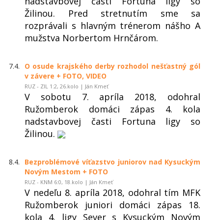
nadstavbovej časti Fortuna ligy so
Žilinou. Pred stretnutím sme sa
rozprávali s hlavným trénerom nášho A
mužstva Norbertom Hrnčárom.
7.4.
O osude krajského derby rozhodol nešťastný gól
v závere + FOTO, VIDEO
RUZ - ZIL 1:2, 26.kolo | Ján Kmeť
V sobotu 7. apríla 2018, odohral
Ružomberok domáci zápas 4. kola
nadstavbovej časti Fortuna ligy so
Žilinou.
8.4.
Bezproblémové víťazstvo juniorov nad Kysuckým
Novým Mestom + FOTO
RUZ - KNM 6:0, 18.kolo | Ján Kmeť
V nedeľu 8. apríla 2018, odohral tím MFK
Ružomberok juniori domáci zápas 18.
kola 4. ligy Sever s Kysuckým Novým