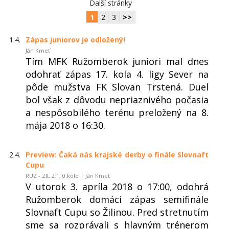
Další stránky
1
2
3
>>
1.4.
Zápas juniorov je odložený!
Ján Kmeť
Tím MFK Ružomberok juniori mal dnes
odohrať zápas 17. kola 4. ligy Sever na
pôde mužstva FK Slovan Trstená. Duel
bol však z dôvodu nepriaznivého počasia
a nespôsobilého terénu preložený na 8.
mája 2018 o 16:30.
2.4.
Preview: Čaká nás krajské derby o finále Slovnaft
Cupu
RUZ - ZIL 2:1, 0.kolo | Ján Kmeť
V utorok 3. apríla 2018 o 17:00, odohrá
Ružomberok domáci zápas semifinále
Slovnaft Cupu so Žilinou. Pred stretnutím
sme sa rozprávali s hlavným trénerom