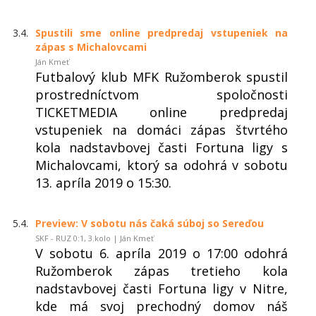
3.4.
Spustili sme online predpredaj vstupeniek na
zápas s Michalovcami
Ján Kmeť
Futbalový klub MFK Ružomberok spustil
prostredníctvom spoločnosti
TICKETMEDIA online predpredaj
vstupeniek na domáci zápas štvrtého
kola nadstavbovej časti Fortuna ligy s
Michalovcami, ktorý sa odohrá v sobotu
13. apríla 2019 o 15:30.
5.4.
Preview: V sobotu nás čaká súboj so Sereďou
SKF - RUZ 0:1, 3.kolo | Ján Kmeť
V sobotu 6. apríla 2019 o 17:00 odohrá
Ružomberok zápas tretieho kola
nadstavbovej časti Fortuna ligy v Nitre,
kde má svoj prechodný domov náš