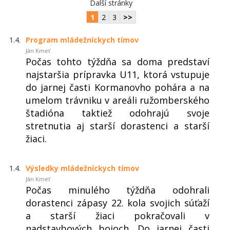
Další stránky
1
2
3
>>
1.4.
Program mládežníckych tímov
Ján Kmeť
Počas tohto týždňa sa doma predstaví
najstaršia prípravka U11, ktorá vstupuje
do jarnej časti Kormanovho pohára a na
umelom trávniku v areáli ružomberského
štadióna taktiež odohrajú svoje
stretnutia aj starší dorastenci a starší
žiaci.
1.4.
Výsledky mládežníckych tímov
Ján Kmeť
Počas minulého týždňa odohrali
dorastenci zápasy 22. kola svojich súťaží
a starší žiaci pokračovali v
nadstavbových bojoch. Do jarnej časti