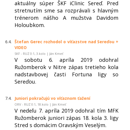
aktuálny súper ŠKF iClinic Sereď. Pred
stretnutím sme sa rozprávali s hlavným
trénerom nášho A mužstva Davidom
Holoubkom.
6.4.
Štefan Gerec rozhodol o víťazstve nad Sereďou +
VIDEO
SKF - RUZ 0:1, 3.kolo | Ján Kmeť
V sobotu 6. apríla 2019 odohral
Ružomberok v Nitre zápas tretieho kola
nadstavbovej časti Fortuna ligy so
Sereďou.
7.4.
Juniori pokračujú vo víťaznom ťažení
ORV - RUZ 0:1, 18.kolo | Ján Kmeť
V nedeľu 7. apríla 2019 odohral tím MFK
Ružomberok juniori zápas 18. kola 3. ligy
Stred s domácim Oravským Veselým.