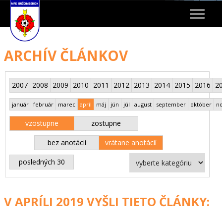
Toggle
navigat
ARCHÍV ČLÁNKOV
2007
2008
2009
2010
2011
2012
2013
2014
2015
2016
2
január
február
marec
apríl
máj
jún
júl
august
september
október
n
vzostupne
zostupne
bez anotácií
vrátane anotácií
posledných 30
V APRÍLI 2019 VYŠLI TIETO ČLÁNKY: