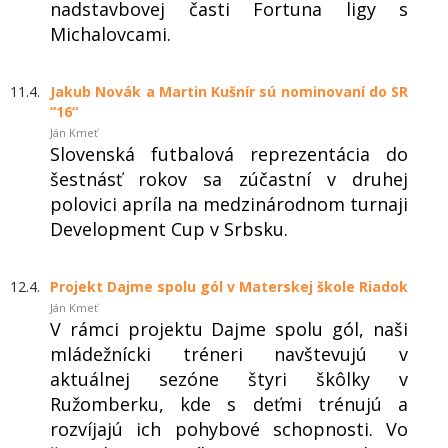
nadstavbovej časti Fortuna ligy s
Michalovcami.
11.4.
Jakub Novák a Martin Kušnír sú nominovaní do SR
“16“
Ján Kmeť
Slovenská futbalová reprezentácia do
šestnásť rokov sa zúčastní v druhej
polovici apríla na medzinárodnom turnaji
Development Cup v Srbsku.
12.4.
Projekt Dajme spolu gól v Materskej škole Riadok
Ján Kmeť
V rámci projektu Dajme spolu gól, naši
mládežnícki tréneri navštevujú v
aktuálnej sezóne štyri škôlky v
Ružomberku, kde s deťmi trénujú a
rozvíjajú ich pohybové schopnosti. Vo