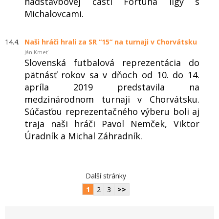
nadstavbovej časti Fortuna ligy s
Michalovcami.
14.4.
Naši hráči hrali za SR “15“ na turnaji v Chorvátsku
Ján Kmeť
Slovenská futbalová reprezentácia do
pätnásť rokov sa v dňoch od 10. do 14.
apríla 2019 predstavila na
medzinárodnom turnaji v Chorvátsku.
Súčasťou reprezentačného výberu boli aj
traja naši hráči Pavol Nemček, Viktor
Úradník a Michal Záhradník.
Další stránky
1
2
3
>>