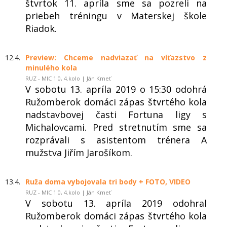
štvrtok 11. apríla sme sa pozreli na
priebeh tréningu v Materskej škole
Riadok.
12.4.
Preview: Chceme nadviazať na víťazstvo z
minulého kola
RUZ - MIC 1:0, 4.kolo | Ján Kmeť
V sobotu 13. apríla 2019 o 15:30 odohrá
Ružomberok domáci zápas štvrtého kola
nadstavbovej časti Fortuna ligy s
Michalovcami. Pred stretnutím sme sa
rozprávali s asistentom trénera A
mužstva Jiřím Jarošíkom.
13.4.
Ruža doma vybojovala tri body + FOTO, VIDEO
RUZ - MIC 1:0, 4.kolo | Ján Kmeť
V sobotu 13. apríla 2019 odohral
Ružomberok domáci zápas štvrtého kola