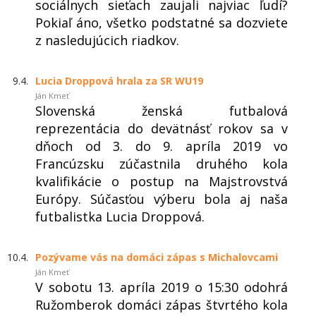
sociálnych sieťach zaujali najviac ľudí?
Pokiaľ áno, všetko podstatné sa dozviete
z nasledujúcich riadkov.
9.4.
Lucia Droppová hrala za SR WU19
Ján Kmeť
Slovenská ženská futbalová
reprezentácia do devätnásť rokov sa v
dňoch od 3. do 9. apríla 2019 vo
Francúzsku zúčastnila druhého kola
kvalifikácie o postup na Majstrovstvá
Európy. Súčasťou výberu bola aj naša
futbalistka Lucia Droppová.
10.4.
Pozývame vás na domáci zápas s Michalovcami
Ján Kmeť
V sobotu 13. apríla 2019 o 15:30 odohrá
Ružomberok domáci zápas štvrtého kola