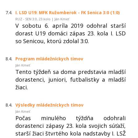
7.4.
I. LSD U19: MFK Ružomberok - FK Senica 3:0 (1:0)
RUZ - SEN 3:0, 23.kolo | Ján Kmeť
V sobotu 6. apríla 2019 odohral starší
dorast U19 domáci zápas 23. kola I. LSD
so Senicou, ktorú zdolal 3:0.
8.4.
Program mládežníckych tímov
Ján Kmeť
Tento týždeň sa doma predstavia mladší
dorastenci, juniori, futbalistky a mladší
žiaci.
8.4.
Výsledky mládežníckych tímov
Ján Kmeť
Počas minulého týždňa odohrali
dorastenci zápasy 23. kola svojich súťaží,
starší žiaci štvrtého kola nadstavby I. LSŽ