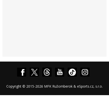
Copyright © 2015-2026 MFK Ružomberok & eSports.cz, s.r.o.