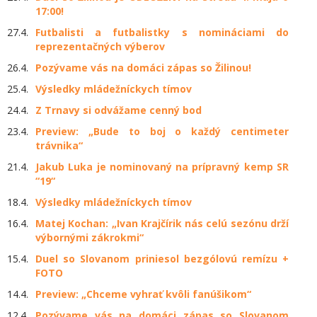
17:00!
27.4.
Futbalisti a futbalistky s nomináciami do
reprezentačných výberov
26.4.
Pozývame vás na domáci zápas so Žilinou!
25.4.
Výsledky mládežníckych tímov
24.4.
Z Trnavy si odvážame cenný bod
23.4.
Preview: „Bude to boj o každý centimeter
trávnika“
21.4.
Jakub Luka je nominovaný na prípravný kemp SR
“19“
18.4.
Výsledky mládežníckych tímov
16.4.
Matej Kochan: „Ivan Krajčírik nás celú sezónu drží
výbornými zákrokmi“
15.4.
Duel so Slovanom priniesol bezgólovú remízu +
FOTO
14.4.
Preview: „Chceme vyhrať kvôli fanúšikom“
12.4.
Pozývame vás na domáci zápas so Slovanom