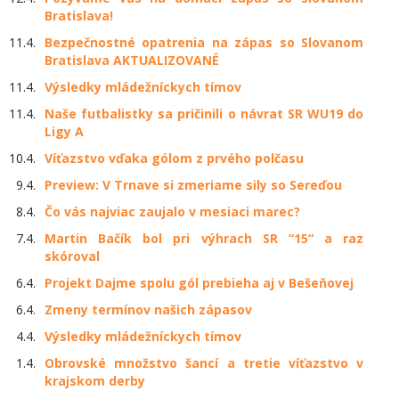
Bratislava!
11.4.
Bezpečnostné opatrenia na zápas so Slovanom
Bratislava AKTUALIZOVANÉ
11.4.
Výsledky mládežníckych tímov
11.4.
Naše futbalistky sa pričinili o návrat SR WU19 do
Ligy A
10.4.
Víťazstvo vďaka gólom z prvého polčasu
9.4.
Preview: V Trnave si zmeriame sily so Sereďou
8.4.
Čo vás najviac zaujalo v mesiaci marec?
7.4.
Martin Bačík bol pri výhrach SR “15“ a raz
skóroval
6.4.
Projekt Dajme spolu gól prebieha aj v Bešeňovej
6.4.
Zmeny termínov našich zápasov
4.4.
Výsledky mládežníckych tímov
1.4.
Obrovské množstvo šancí a tretie víťazstvo v
krajskom derby