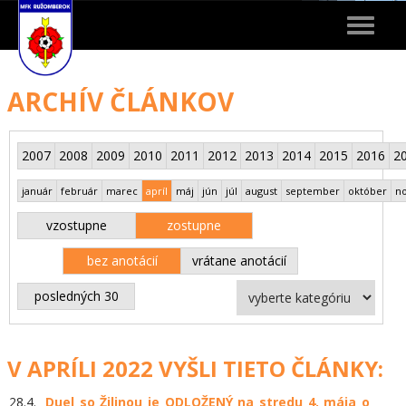
Toggle
navigat
ARCHÍV ČLÁNKOV
2007
2008
2009
2010
2011
2012
2013
2014
2015
2016
2
január
február
marec
apríl
máj
jún
júl
august
september
október
n
vzostupne
zostupne
bez anotácií
vrátane anotácií
posledných 30
V APRÍLI 2022 VYŠLI TIETO ČLÁNKY:
28.4.
Duel so Žilinou je ODLOŽENÝ na stredu 4. mája o