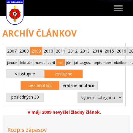
Toggle
navigat
ARCHÍV ČLÁNKOV
2007
2008
2009
2010
2011
2012
2013
2014
2015
2016
2
január
február
marec
apríl
máj
jún
júl
august
september
október
n
vzostupne
zostupne
bez anotácií
vrátane anotácií
posledných 30
V máji 2009 nevyšiel žiadny článok.
Rozpis zápasov