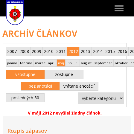
Toggle
navigat
ARCHÍV ČLÁNKOV
2007
2008
2009
2010
2011
2012
2013
2014
2015
2016
2
január
február
marec
apríl
máj
jún
júl
august
september
október
n
vzostupne
zostupne
bez anotácií
vrátane anotácií
posledných 30
V máji 2012 nevyšiel žiadny článok.
Rozpis zápasov