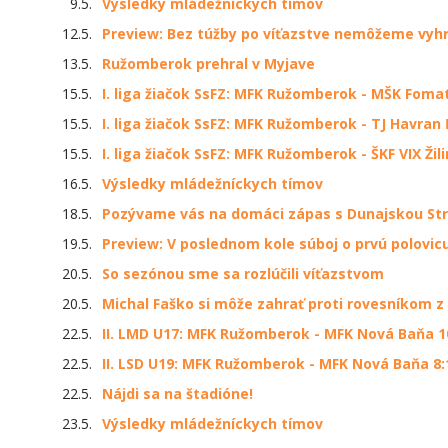
9.5.
Výsledky mládežníckych tímov
12.5.
Preview: Bez túžby po víťazstve nemôžeme vyh
13.5.
Ružomberok prehral v Myjave
15.5.
I. liga žiačok SsFZ: MFK Ružomberok - MŠK Fomat 
15.5.
I. liga žiačok SsFZ: MFK Ružomberok - TJ Havran 
15.5.
I. liga žiačok SsFZ: MFK Ružomberok - ŠKF VIX Žili
16.5.
Výsledky mládežníckych tímov
18.5.
Pozývame vás na domáci zápas s Dunajskou St
19.5.
Preview: V poslednom kole súboj o prvú polovic
20.5.
So sezónou sme sa rozlúčili víťazstvom
20.5.
Michal Faško si môže zahrať proti rovesníkom z 
22.5.
II. LMD U17: MFK Ružomberok - MFK Nová Baňa 1
22.5.
II. LSD U19: MFK Ružomberok - MFK Nová Baňa 8:1
22.5.
Nájdi sa na štadióne!
23.5.
Výsledky mládežníckych tímov