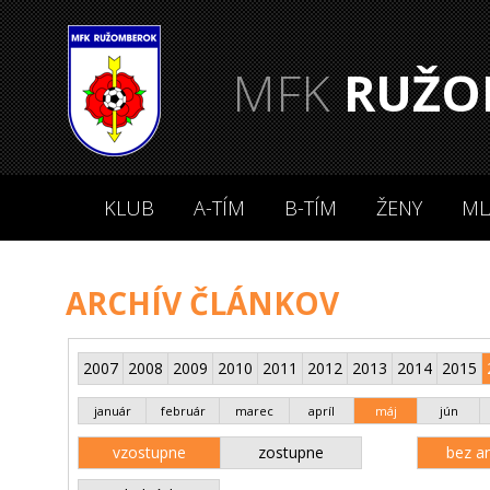
MFK
RUŽO
KLUB
A-TÍM
B-TÍM
ŽENY
ML
ARCHÍV ČLÁNKOV
2007
2008
2009
2010
2011
2012
2013
2014
2015
január
február
marec
apríl
máj
jún
vzostupne
zostupne
bez an