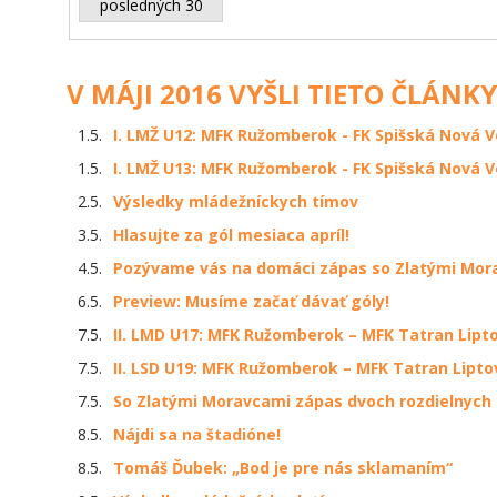
posledných 30
V MÁJI 2016 VYŠLI TIETO ČLÁNKY
1.5.
I. LMŽ U12: MFK Ružomberok - FK Spišská Nová Ve
1.5.
I. LMŽ U13: MFK Ružomberok - FK Spišská Nová Ve
2.5.
Výsledky mládežníckych tímov
3.5.
Hlasujte za gól mesiaca apríl!
4.5.
Pozývame vás na domáci zápas so Zlatými Mor
6.5.
Preview: Musíme začať dávať góly!
7.5.
II. LMD U17: MFK Ružomberok – MFK Tatran Liptov
7.5.
II. LSD U19: MFK Ružomberok – MFK Tatran Liptov
7.5.
So Zlatými Moravcami zápas dvoch rozdielnych
8.5.
Nájdi sa na štadióne!
8.5.
Tomáš Ďubek: „Bod je pre nás sklamaním“