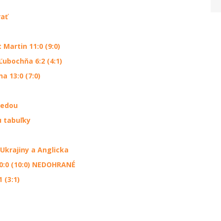
rať
Martin 11:0 (9:0)
Ľubochňa 6:2 (4:1)
na 13:0 (7:0)
redou
u tabuľky
Ukrajiny a Anglicka
0:0 (10:0) NEDOHRANÉ
 (3:1)