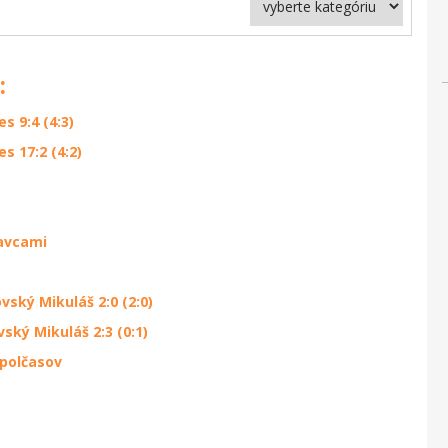
:
s 9:4 (4:3)
s 17:2 (4:2)
avcami
ský Mikuláš 2:0 (2:0)
ský Mikuláš 2:3 (0:1)
 polčasov