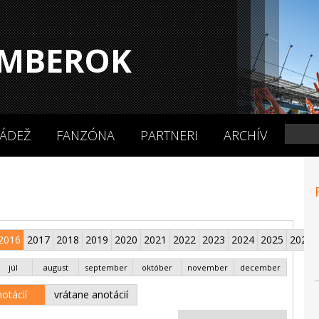
MBEROK
ÁDEŽ
FANZÓNA
PARTNERI
ARCHÍV
2016
2017
2018
2019
2020
2021
2022
2023
2024
2025
2026
júl
august
september
október
november
december
otácií
vrátane anotácií