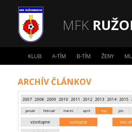
MFK
RUŽO
KLUB
A-TÍM
B-TÍM
ŽENY
ML
ARCHÍV ČLÁNKOV
2007
2008
2009
2010
2011
2012
2013
2014
2015
január
február
marec
apríl
máj
jún
vzostupne
zostupne
bez an