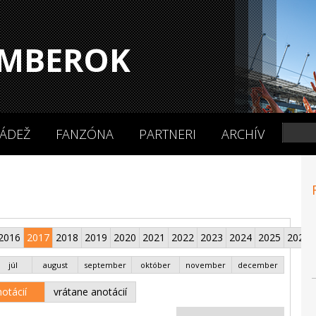
MBEROK
ÁDEŽ
FANZÓNA
PARTNERI
ARCHÍV
2016
2017
2018
2019
2020
2021
2022
2023
2024
2025
2026
júl
august
september
október
november
december
otácií
vrátane anotácií