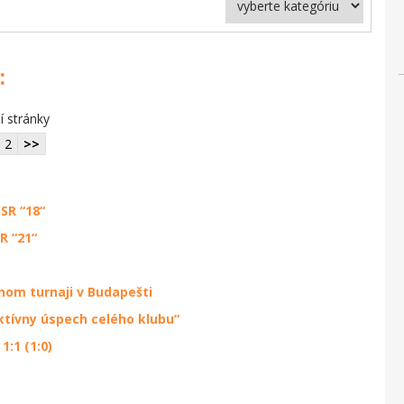
:
í stránky
2
>>
SR “18“
R “21“
nom turnaji v Budapešti
ktívny úspech celého klubu“
1:1 (1:0)