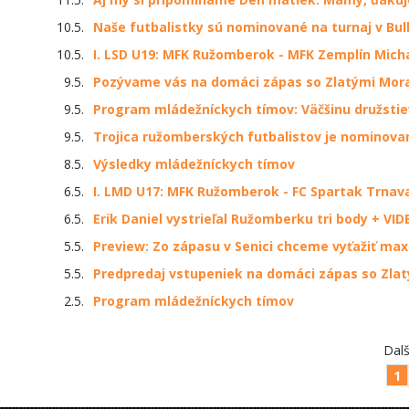
10.5.
Naše futbalistky sú nominované na turnaj v Bu
10.5.
I. LSD U19: MFK Ružomberok - MFK Zemplín Michal
9.5.
Pozývame vás na domáci zápas so Zlatými Mor
9.5.
Program mládežníckych tímov: Väčšinu družsti
9.5.
Trojica ružomberských futbalistov je nominovan
8.5.
Výsledky mládežníckych tímov
6.5.
I. LMD U17: MFK Ružomberok - FC Spartak Trnava 
6.5.
Erik Daniel vystrieľal Ružomberku tri body + VID
5.5.
Preview: Zo zápasu v Senici chceme vyťažiť m
5.5.
Predpredaj vstupeniek na domáci zápas so Zla
2.5.
Program mládežníckych tímov
Dalš
1