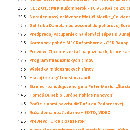
20.5.
I. LSŽ U15: MFK Ružomberok - FC VSS Košice 2:0 (1
20.5.
Narodeninový oslávenec Matúš Macík: „Čo viac s
19.5.
Gól Erika Daniela nás posunul do pohárovej Eur
19.5.
Predpredaj vstupeniek na domáci zápas s Duna
18.5.
Kormanov pohár: MFK Ružomberok - OŠK Renop Li
18.5.
Preview: Chceme zostať na pozíciách, ktoré sa
17.5.
Program mládežníckych tímov
15.5.
Výsledky mládežníckych tímov
15.5.
Hlasujte za gól mesiaca apríl!
14.5.
Strelec rozhodujúceho gólu Peter Maslo: „Šťasti
14.5.
Tomáš Ďubek o Európe nahlas nehovorí
14.5.
Poďte s nami povzbudiť Ružu do Podbrezovej!
13.5.
Ruža doma opäť víťazne + FOTO, VIDEO
12.5.
Preview: „Urobiť ďalší krok“
11.5.
Aj my si pripomíname Deň matiek: Mamy, ďaku