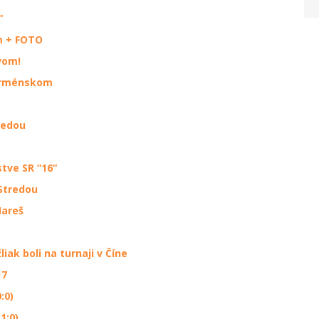
“
m + FOTO
vom!
 Arménskom
redou
tve SR “16“
Stredou
Mareš
iak boli na turnaji v Číne
17
:0)
1:0)