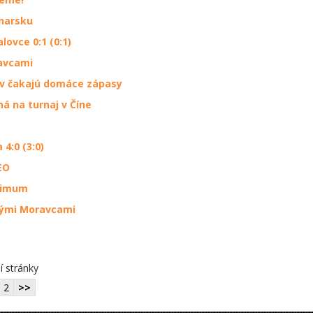
lharsku
ovce 0:1 (0:1)
avcami
ev čakajú domáce zápasy
á na turnaj v Číne
4:0 (3:0)
EO
aximum
tými Moravcami
í stránky
2
>>