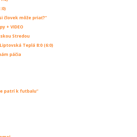
:0)
i človek môže priať?“
ópy + VIDEO
jskou Stredou
ptovská Teplá 8:0 (6:0)
 nám páčia
e patrí k futbalu“
jeme!