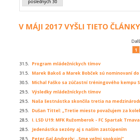
posledných 30
V MÁJI 2017 VYŠLI TIETO ČLÁNKY
Dalš
1
31.5.
Program mládežníckych tímov
31.5.
Marek Bakoš a Marek Bobček sú nominovaní do 
30.5.
Michal Faško sa zúčastní tréningového kempu S
29.5.
Výsledky mládežníckych tímov
29.5.
Naša šestnástka skončila tretia na medzinárod
29.5.
Dušan Tittel: „Tretie miesto považujem za kole
28.5.
I. LSD U19: MFK Ružomberok - FC Spartak Trnava 
28.5.
Jedenástka sezóny aj s naším zastúpením
28.5.
Peter Gal Andrezly: „Sme veľmi spokojní“