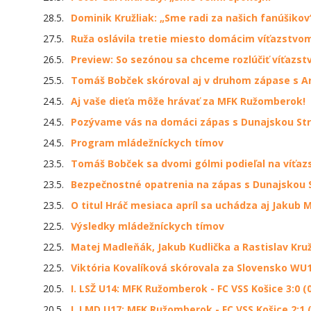
28.5.
Dominik Kružliak: „Sme radi za našich fanúšikov
27.5.
Ruža oslávila tretie miesto domácim víťazstvo
26.5.
Preview: So sezónou sa chceme rozlúčiť víťazst
25.5.
Tomáš Bobček skóroval aj v druhom zápase s
24.5.
Aj vaše dieťa môže hrávať za MFK Ružomberok!
24.5.
Pozývame vás na domáci zápas s Dunajskou St
24.5.
Program mládežníckych tímov
23.5.
Tomáš Bobček sa dvomi gólmi podieľal na víťazs
23.5.
Bezpečnostné opatrenia na zápas s Dunajskou 
23.5.
O titul Hráč mesiaca apríl sa uchádza aj Jakub 
22.5.
Výsledky mládežníckych tímov
22.5.
Matej Madleňák, Jakub Kudlička a Rastislav Kružl
22.5.
Viktória Kovalíková skórovala za Slovensko WU
20.5.
I. LSŽ U14: MFK Ružomberok - FC VSS Košice 3:0 (0
20.5.
I. LMD U17: MFK Ružomberok - FC VSS Košice 2:1 (