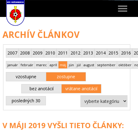
Toggle
navigat
ARCHÍV ČLÁNKOV
2007
2008
2009
2010
2011
2012
2013
2014
2015
2016
2
január
február
marec
apríl
máj
jún
júl
august
september
október
n
vzostupne
zostupne
bez anotácií
vrátane anotácií
posledných 30
V MÁJI 2019 VYŠLI TIETO ČLÁNKY: