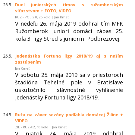
26.5.
Duel juniorských tímov s ružomberským
víťazstvom + FOTO, VIDEO
RUZ - POB 2:0, 25.kolo | Ján Kmeť
V nedeľu 26. mája 2019 odohral tím MFK
Ružomberok juniori domáci zápas 25.
kola 3. ligy Stred s juniormi Podbrezovej.
26.5.
Jedenástka Fortuna ligy 2018/19 aj s naším
zastúpením
Ján Kmeť
V sobotu 25. mája 2019 sa v priestoroch
štadióna Tehelné pole v Bratislave
uskutočnilo slávnostné vyhlásenie
Jedenástky Fortuna ligy 2018/19.
24.5.
Ruža na záver sezóny podľahla domácej Žiline +
VIDEO
ZIL - RUZ 4:2, 10.kolo | Ján Kmeť
V piatok 24. mája 2019 odohral