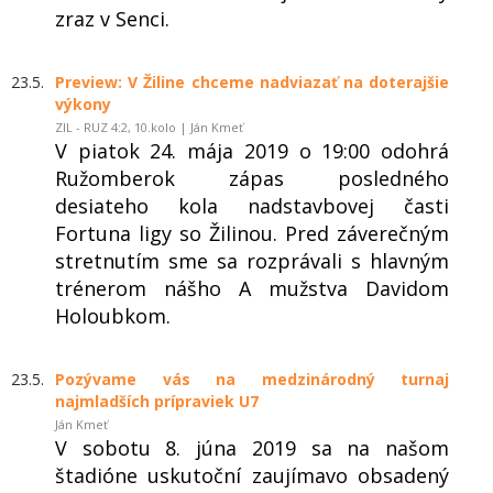
zraz v Senci.
23.5.
Preview: V Žiline chceme nadviazať na doterajšie
výkony
ZIL - RUZ 4:2, 10.kolo | Ján Kmeť
V piatok 24. mája 2019 o 19:00 odohrá
Ružomberok zápas posledného
desiateho kola nadstavbovej časti
Fortuna ligy so Žilinou. Pred záverečným
stretnutím sme sa rozprávali s hlavným
trénerom nášho A mužstva Davidom
Holoubkom.
23.5.
Pozývame vás na medzinárodný turnaj
najmladších prípraviek U7
Ján Kmeť
V sobotu 8. júna 2019 sa na našom
štadióne uskutoční zaujímavo obsadený