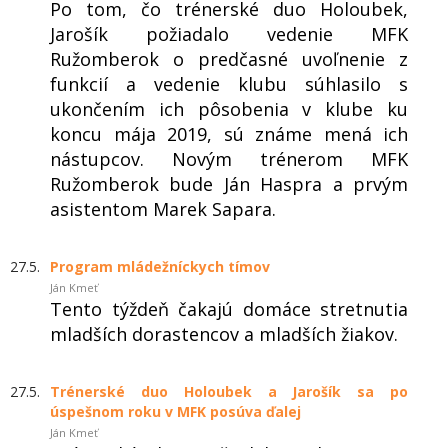
Po tom, čo trénerské duo Holoubek,
Jarošík požiadalo vedenie MFK
Ružomberok o predčasné uvoľnenie z
funkcií a vedenie klubu súhlasilo s
ukončením ich pôsobenia v klube ku
koncu mája 2019, sú známe mená ich
nástupcov. Novým trénerom MFK
Ružomberok bude Ján Haspra a prvým
asistentom Marek Sapara.
27.5.
Program mládežníckych tímov
Ján Kmeť
Tento týždeň čakajú domáce stretnutia
mladších dorastencov a mladších žiakov.
27.5.
Trénerské duo Holoubek a Jarošík sa po
úspešnom roku v MFK posúva ďalej
Ján Kmeť