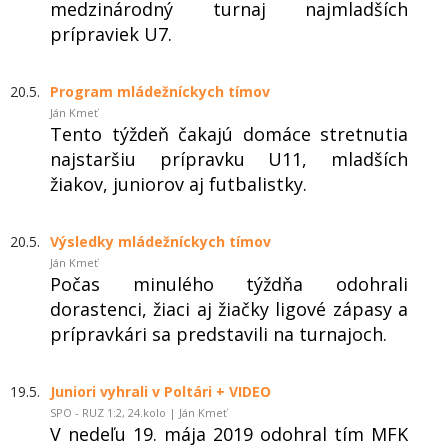
medzinárodný turnaj najmladších
prípraviek U7.
20.5.
Program mládežníckych tímov
Ján Kmeť
Tento týždeň čakajú domáce stretnutia
najstaršiu prípravku U11, mladších
žiakov, juniorov aj futbalistky.
20.5.
Výsledky mládežníckych tímov
Ján Kmeť
Počas minulého týždňa odohrali
dorastenci, žiaci aj žiačky ligové zápasy a
prípravkári sa predstavili na turnajoch.
19.5.
Juniori vyhrali v Poltári + VIDEO
SPO - RUZ 1:2, 24.kolo | Ján Kmeť
V nedeľu 19. mája 2019 odohral tím MFK