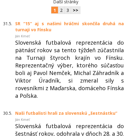
Další stránky
1
2
3
>>
31.5.
SR “15“ aj s našimi hráčmi skončila druhá na
turnaji vo Fínsku
Ján Kmeť
Slovenská futbalová reprezentácia do
pätnásť rokov sa tento týždeň zúčastnila
na Turnaji štyroch krajín vo Fínsku.
Reprezentačný výber, ktorého súčasťou
boli aj Pavol Nemček, Michal Záhradník a
Viktor Úradník, si zmeral sily s
rovesníkmi z Maďarska, domáceho Fínska
a Poľska.
30.5.
Naši futbalisti hrali za slovenskú „šestnástku“
Ján Kmeť
Slovenská futbalová reprezentácia do
šestnásť rokov, odohrala v dňoch 28. a 30.