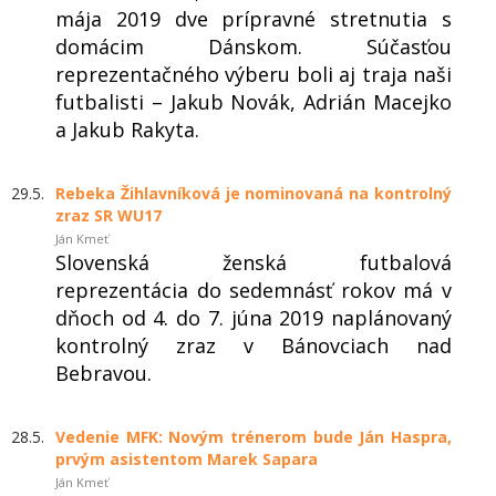
mája 2019 dve prípravné stretnutia s
domácim Dánskom. Súčasťou
reprezentačného výberu boli aj traja naši
futbalisti – Jakub Novák, Adrián Macejko
a Jakub Rakyta.
29.5.
Rebeka Žihlavníková je nominovaná na kontrolný
zraz SR WU17
Ján Kmeť
Slovenská ženská futbalová
reprezentácia do sedemnásť rokov má v
dňoch od 4. do 7. júna 2019 naplánovaný
kontrolný zraz v Bánovciach nad
Bebravou.
28.5.
Vedenie MFK: Novým trénerom bude Ján Haspra,
prvým asistentom Marek Sapara
Ján Kmeť