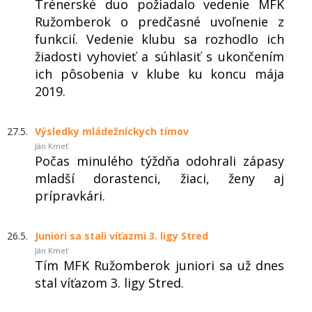
Trénerské duo požiadalo vedenie MFK
Ružomberok o predčasné uvoľnenie z
funkcií. Vedenie klubu sa rozhodlo ich
žiadosti vyhovieť a súhlasiť s ukončením
ich pôsobenia v klube ku koncu mája
2019.
27.5.
Výsledky mládežníckych tímov
Ján Kmeť
Počas minulého týždňa odohrali zápasy
mladší dorastenci, žiaci, ženy aj
prípravkári.
26.5.
Juniori sa stali víťazmi 3. ligy Stred
Ján Kmeť
Tím MFK Ružomberok juniori sa už dnes
stal víťazom 3. ligy Stred.