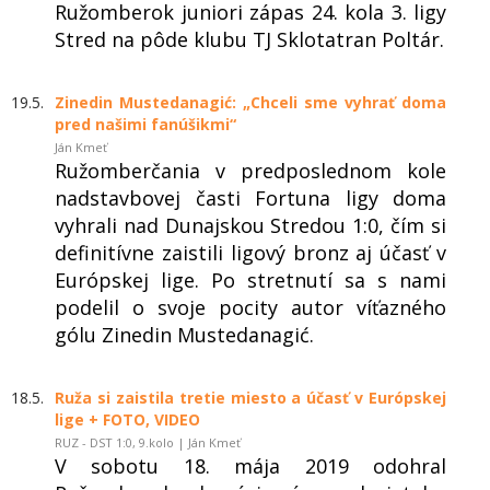
Ružomberok juniori zápas 24. kola 3. ligy
Stred na pôde klubu TJ Sklotatran Poltár.
19.5.
Zinedin Mustedanagić: „Chceli sme vyhrať doma
pred našimi fanúšikmi“
Ján Kmeť
Ružomberčania v predposlednom kole
nadstavbovej časti Fortuna ligy doma
vyhrali nad Dunajskou Stredou 1:0, čím si
definitívne zaistili ligový bronz aj účasť v
Európskej lige. Po stretnutí sa s nami
podelil o svoje pocity autor víťazného
gólu Zinedin Mustedanagić.
18.5.
Ruža si zaistila tretie miesto a účasť v Európskej
lige + FOTO, VIDEO
RUZ - DST 1:0, 9.kolo | Ján Kmeť
V sobotu 18. mája 2019 odohral