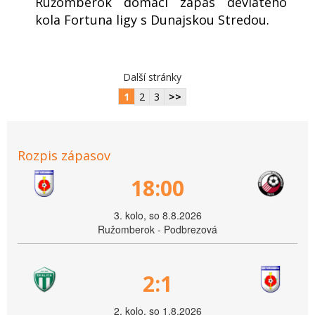
Ružomberok domáci zápas deviateho
kola Fortuna ligy s Dunajskou Stredou.
Další stránky
1
2
3
>>
Rozpis zápasov
18:00
3. kolo, so 8.8.2026
Ružomberok - Podbrezová
2:1
2. kolo, so 1.8.2026