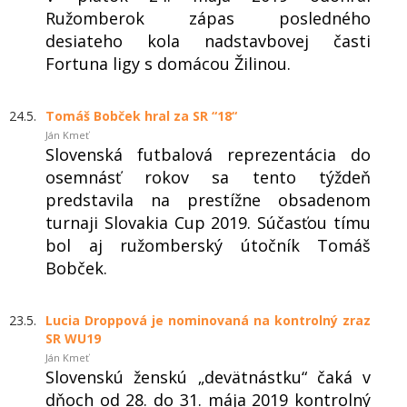
Ružomberok zápas posledného
desiateho kola nadstavbovej časti
Fortuna ligy s domácou Žilinou.
24.5.
Tomáš Bobček hral za SR “18“
Ján Kmeť
Slovenská futbalová reprezentácia do
osemnásť rokov sa tento týždeň
predstavila na prestížne obsadenom
turnaji Slovakia Cup 2019. Súčasťou tímu
bol aj ružomberský útočník Tomáš
Bobček.
23.5.
Lucia Droppová je nominovaná na kontrolný zraz
SR WU19
Ján Kmeť
Slovenskú ženskú „devätnástku“ čaká v
dňoch od 28. do 31. mája 2019 kontrolný