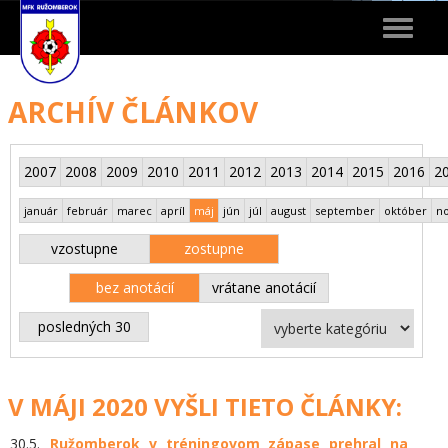
Toggle
navigat
ARCHÍV ČLÁNKOV
2007
2008
2009
2010
2011
2012
2013
2014
2015
2016
2
január
február
marec
apríl
máj
jún
júl
august
september
október
n
vzostupne
zostupne
bez anotácií
vrátane anotácií
posledných 30
V MÁJI 2020 VYŠLI TIETO ČLÁNKY:
30.5.
Ružomberok v tréningovom zápase prehral na