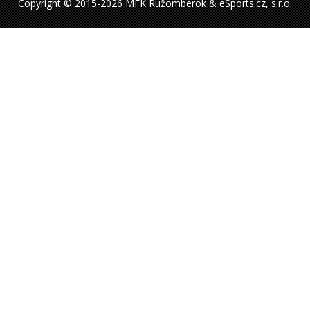
Copyright © 2015-2026 MFK Ružomberok & eSports.cz, s.r.o.