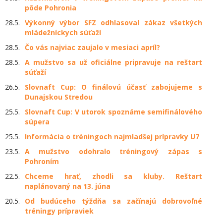
pôde Pohronia
28.5.
Výkonný výbor SFZ odhlasoval zákaz všetkých
mládežníckych súťaží
28.5.
Čo vás najviac zaujalo v mesiaci apríl?
28.5.
A mužstvo sa už oficiálne pripravuje na reštart
súťaží
26.5.
Slovnaft Cup: O finálovú účasť zabojujeme s
Dunajskou Stredou
25.5.
Slovnaft Cup: V utorok spoznáme semifinálového
súpera
25.5.
Informácia o tréningoch najmladšej prípravky U7
23.5.
A mužstvo odohralo tréningový zápas s
Pohroním
22.5.
​Chceme hrať, zhodli sa kluby. Reštart
naplánovaný na 13. júna
20.5.
Od budúceho týždňa sa začínajú dobrovoľné
tréningy prípraviek