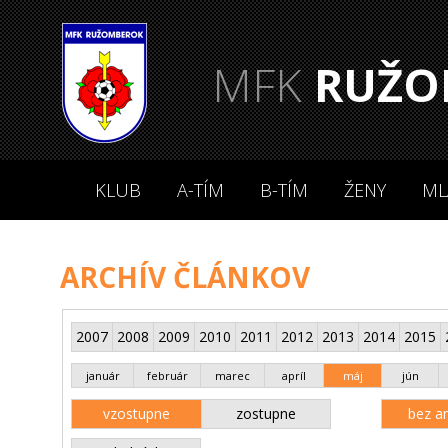
MFK
RUŽO
KLUB
A-TÍM
B-TÍM
ŽENY
ML
ARCHÍV ČLÁNKOV
2007
2008
2009
2010
2011
2012
2013
2014
2015
január
február
marec
apríl
máj
jún
vzostupne
zostupne
bez an