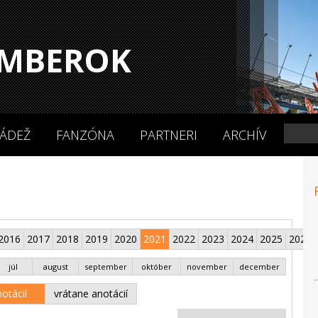
MBEROK
ÁDEŽ
FANZÓNA
PARTNERI
ARCHÍV
2016
2017
2018
2019
2020
2021
2022
2023
2024
2025
2026
júl
august
september
október
november
december
otácií
vrátane anotácií