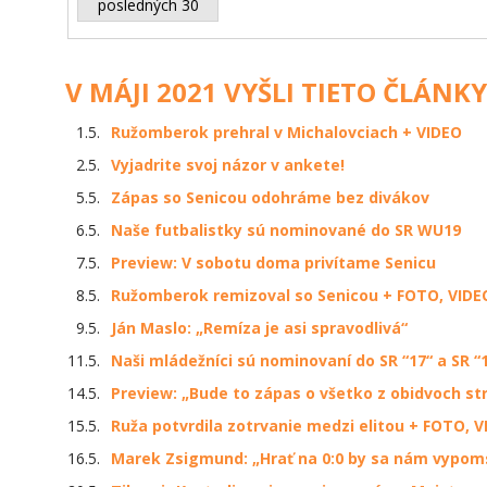
posledných 30
V MÁJI 2021 VYŠLI TIETO ČLÁNKY
1.5.
Ružomberok prehral v Michalovciach + VIDEO
2.5.
Vyjadrite svoj názor v ankete!
5.5.
Zápas so Senicou odohráme bez divákov
6.5.
Naše futbalistky sú nominované do SR WU19
7.5.
Preview: V sobotu doma privítame Senicu
8.5.
Ružomberok remizoval so Senicou + FOTO, VIDE
9.5.
Ján Maslo: „Remíza je asi spravodlivá“
11.5.
Naši mládežníci sú nominovaní do SR “17“ a SR “
14.5.
Preview: „Bude to zápas o všetko z obidvoch st
15.5.
Ruža potvrdila zotrvanie medzi elitou + FOTO, 
16.5.
Marek Zsigmund: „Hrať na 0:0 by sa nám vypoms