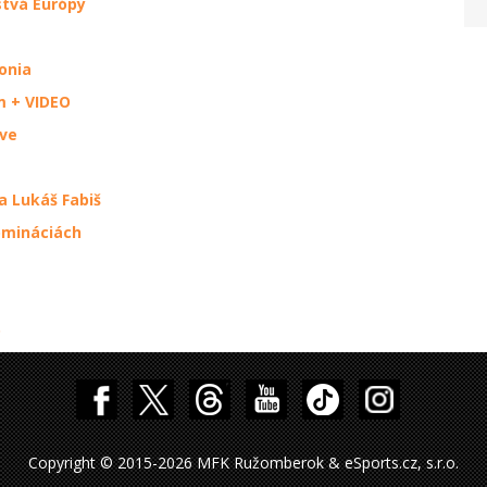
stvá Európy
onia
m + VIDEO
tve
 Lukáš Fabiš
nomináciách
o
Copyright © 2015-2026 MFK Ružomberok & eSports.cz, s.r.o.