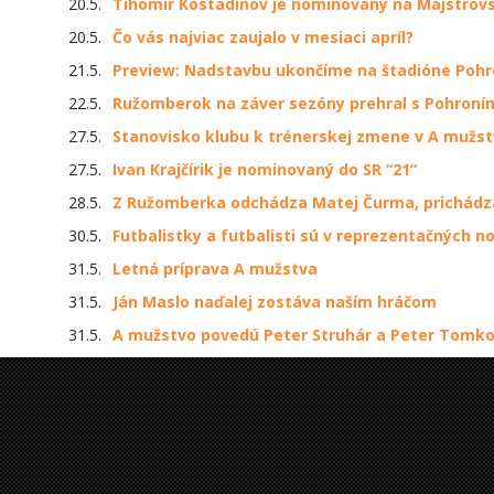
20.5.
Tihomir Kostadinov je nominovaný na Majstrov
20.5.
Čo vás najviac zaujalo v mesiaci apríl?
21.5.
Preview: Nadstavbu ukončíme na štadióne Pohr
22.5.
Ružomberok na záver sezóny prehral s Pohroní
27.5.
Stanovisko klubu k trénerskej zmene v A mužs
27.5.
Ivan Krajčírik je nominovaný do SR “21“
28.5.
Z Ružomberka odchádza Matej Čurma, prichádza
30.5.
Futbalistky a futbalisti sú v reprezentačných 
31.5.
Letná príprava A mužstva
31.5.
Ján Maslo naďalej zostáva naším hráčom
31.5.
A mužstvo povedú Peter Struhár a Peter Tomk