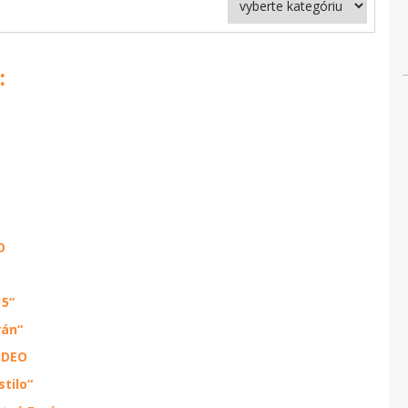
:
O
15“
rán“
VIDEO
tilo“