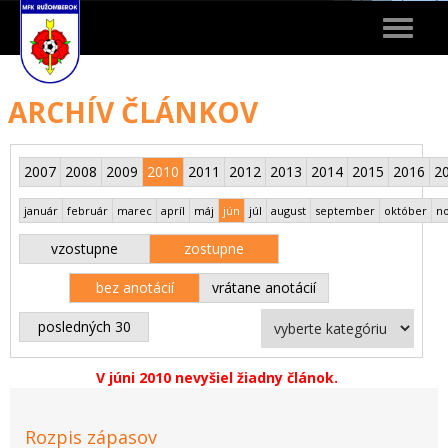
Toggle
navigat
ARCHÍV ČLÁNKOV
2007
2008
2009
2010
2011
2012
2013
2014
2015
2016
2
január
február
marec
apríl
máj
jún
júl
august
september
október
n
vzostupne
zostupne
bez anotácií
vrátane anotácií
posledných 30
V júni 2010 nevyšiel žiadny článok.
Rozpis zápasov