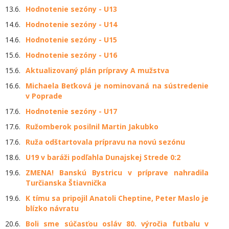
13.6.
Hodnotenie sezóny - U13
14.6.
Hodnotenie sezóny - U14
14.6.
Hodnotenie sezóny - U15
15.6.
Hodnotenie sezóny - U16
15.6.
Aktualizovaný plán prípravy A mužstva
16.6.
Michaela Beťková je nominovaná na sústredenie
v Poprade
17.6.
Hodnotenie sezóny - U17
17.6.
Ružomberok posilnil Martin Jakubko
17.6.
Ruža odštartovala prípravu na novú sezónu
18.6.
U19 v baráži podľahla Dunajskej Strede 0:2
19.6.
ZMENA! Banskú Bystricu v príprave nahradila
Turčianska Štiavnička
19.6.
K tímu sa pripojil Anatoli Cheptine, Peter Maslo je
blízko návratu
20.6.
Boli sme súčasťou osláv 80. výročia futbalu v