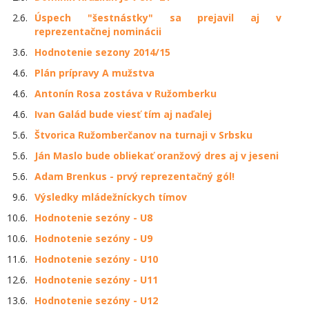
2.6.
Úspech "šestnástky" sa prejavil aj v
reprezentačnej nominácii
3.6.
Hodnotenie sezony 2014/15
4.6.
Plán prípravy A mužstva
4.6.
Antonín Rosa zostáva v Ružomberku
4.6.
Ivan Galád bude viesť tím aj naďalej
5.6.
Štvorica Ružomberčanov na turnaji v Srbsku
5.6.
Ján Maslo bude obliekať oranžový dres aj v jeseni
5.6.
Adam Brenkus - prvý reprezentačný gól!
9.6.
Výsledky mládežníckych tímov
10.6.
Hodnotenie sezóny - U8
10.6.
Hodnotenie sezóny - U9
11.6.
Hodnotenie sezóny - U10
12.6.
Hodnotenie sezóny - U11
13.6.
Hodnotenie sezóny - U12