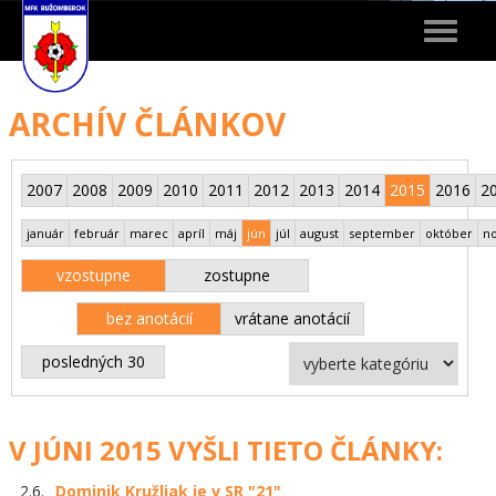
Toggle
navigat
ARCHÍV ČLÁNKOV
2007
2008
2009
2010
2011
2012
2013
2014
2015
2016
2
január
február
marec
apríl
máj
jún
júl
august
september
október
n
vzostupne
zostupne
bez anotácií
vrátane anotácií
posledných 30
V JÚNI 2015 VYŠLI TIETO ČLÁNKY:
2.6.
Dominik Kružliak je v SR "21"