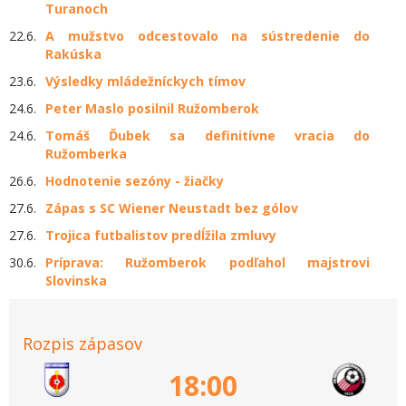
Turanoch
22.6.
A mužstvo odcestovalo na sústredenie do
Rakúska
23.6.
Výsledky mládežníckych tímov
24.6.
Peter Maslo posilnil Ružomberok
24.6.
Tomáš Ďubek sa definitívne vracia do
Ružomberka
26.6.
Hodnotenie sezóny - žiačky
27.6.
Zápas s SC Wiener Neustadt bez gólov
27.6.
Trojica futbalistov predĺžila zmluvy
30.6.
Príprava: Ružomberok podľahol majstrovi
Slovinska
Rozpis zápasov
18:00