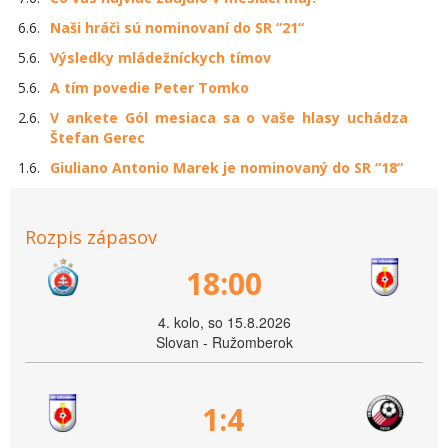
6.6.
Naši hráči sú nominovaní do SR “21“
5.6.
Výsledky mládežníckych tímov
5.6.
A tím povedie Peter Tomko
2.6.
V ankete Gól mesiaca sa o vaše hlasy uchádza
Štefan Gerec
1.6.
Giuliano Antonio Marek je nominovaný do SR “18“
Rozpis zápasov
18:00
4. kolo, so 15.8.2026
Slovan - Ružomberok
1:4