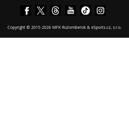
Copyright © 2015-2026 MFK Ružomberok & eSports.cz, s.r.o.