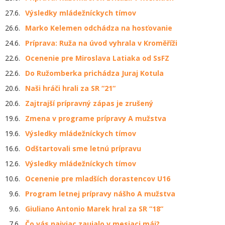
27.6.
Výsledky mládežníckych tímov
26.6.
Marko Kelemen odchádza na hosťovanie
24.6.
Príprava: Ruža na úvod vyhrala v Kroměříži
22.6.
Ocenenie pre Miroslava Latiaka od SsFZ
22.6.
Do Ružomberka prichádza Juraj Kotula
20.6.
Naši hráči hrali za SR “21“
20.6.
Zajtrajší prípravný zápas je zrušený
19.6.
Zmena v programe prípravy A mužstva
19.6.
Výsledky mládežníckych tímov
16.6.
Odštartovali sme letnú prípravu
12.6.
Výsledky mládežníckych tímov
10.6.
Ocenenie pre mladších dorastencov U16
9.6.
Program letnej prípravy nášho A mužstva
9.6.
Giuliano Antonio Marek hral za SR “18“
7.6.
Čo vás najviac zaujalo v mesiaci máj?