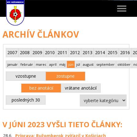
Toggle
navigat
ARCHÍV ČLÁNKOV
2007
2008
2009
2010
2011
2012
2013
2014
2015
2016
2
január
február
marec
apríl
máj
jún
júl
august
september
október
n
vzostupne
zostupne
bez anotácií
vrátane anotácií
posledných 30
V JÚNI 2023 VYŠLI TIETO ČLÁNKY:
28.6.
Príprava: Ružomberok zvíťazil v Košiciach