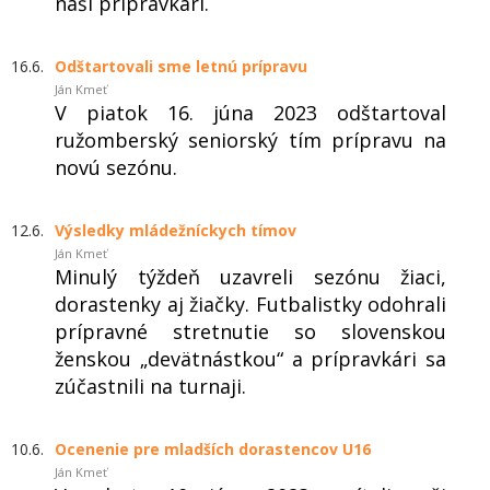
naši prípravkári.
16.6.
Odštartovali sme letnú prípravu
Ján Kmeť
V piatok 16. júna 2023 odštartoval
ružomberský seniorský tím prípravu na
novú sezónu.
12.6.
Výsledky mládežníckych tímov
Ján Kmeť
Minulý týždeň uzavreli sezónu žiaci,
dorastenky aj žiačky. Futbalistky odohrali
prípravné stretnutie so slovenskou
ženskou „devätnástkou“ a prípravkári sa
zúčastnili na turnaji.
10.6.
Ocenenie pre mladších dorastencov U16
Ján Kmeť