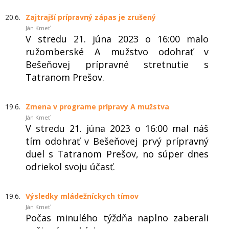
20.6.
Zajtrajší prípravný zápas je zrušený
Ján Kmeť
V stredu 21. júna 2023 o 16:00 malo
ružomberské A mužstvo odohrať v
Bešeňovej prípravné stretnutie s
Tatranom Prešov.
19.6.
Zmena v programe prípravy A mužstva
Ján Kmeť
V stredu 21. júna 2023 o 16:00 mal náš
tím odohrať v Bešeňovej prvý prípravný
duel s Tatranom Prešov, no súper dnes
odriekol svoju účasť.
19.6.
Výsledky mládežníckych tímov
Ján Kmeť
Počas minulého týždňa naplno zaberali