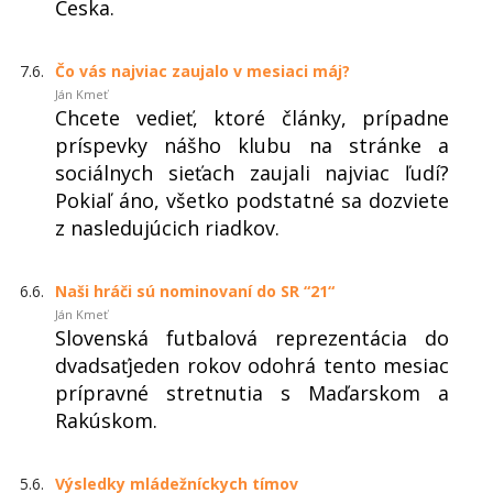
Česka.
7.6.
Čo vás najviac zaujalo v mesiaci máj?
Ján Kmeť
Chcete vedieť, ktoré články, prípadne
príspevky nášho klubu na stránke a
sociálnych sieťach zaujali najviac ľudí?
Pokiaľ áno, všetko podstatné sa dozviete
z nasledujúcich riadkov.
6.6.
Naši hráči sú nominovaní do SR “21“
Ján Kmeť
Slovenská futbalová reprezentácia do
dvadsaťjeden rokov odohrá tento mesiac
prípravné stretnutia s Maďarskom a
Rakúskom.
5.6.
Výsledky mládežníckych tímov