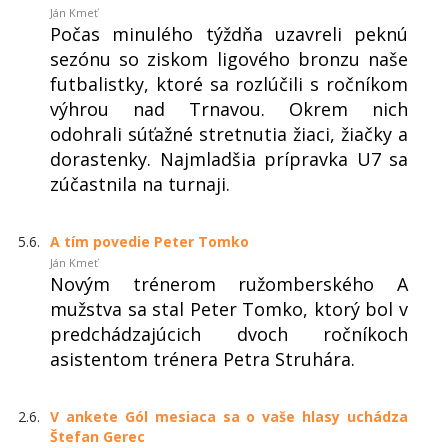
Ján Kmeť
Počas minulého týždňa uzavreli peknú
sezónu so ziskom ligového bronzu naše
futbalistky, ktoré sa rozlúčili s ročníkom
výhrou nad Trnavou. Okrem nich
odohrali súťažné stretnutia žiaci, žiačky a
dorastenky. Najmladšia prípravka U7 sa
zúčastnila na turnaji.
5.6.
A tím povedie Peter Tomko
Ján Kmeť
Novým trénerom ružomberského A
mužstva sa stal Peter Tomko, ktorý bol v
predchádzajúcich dvoch ročníkoch
asistentom trénera Petra Struhára.
2.6.
V ankete Gól mesiaca sa o vaše hlasy uchádza
Štefan Gerec