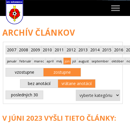
Toggle
navigat
ARCHÍV ČLÁNKOV
2007
2008
2009
2010
2011
2012
2013
2014
2015
2016
2
január
február
marec
apríl
máj
jún
júl
august
september
október
n
vzostupne
zostupne
bez anotácií
vrátane anotácií
posledných 30
V JÚNI 2023 VYŠLI TIETO ČLÁNKY: