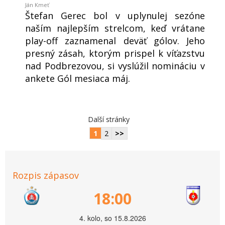
Ján Kmeť
Štefan Gerec bol v uplynulej sezóne
naším najlepším strelcom, keď vrátane
play-off zaznamenal deväť gólov. Jeho
presný zásah, ktorým prispel k víťazstvu
nad Podbrezovou, si vyslúžil nomináciu v
ankete Gól mesiaca máj.
Další stránky
1
2
>>
Rozpis zápasov
18:00
4. kolo, so 15.8.2026