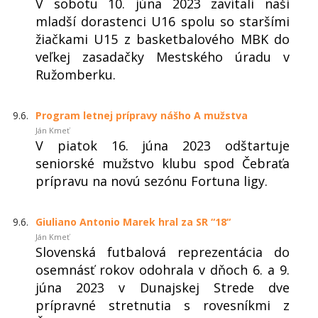
V sobotu 10. júna 2023 zavítali naši
mladší dorastenci U16 spolu so staršími
žiačkami U15 z basketbalového MBK do
veľkej zasadačky Mestského úradu v
Ružomberku.
9.6.
Program letnej prípravy nášho A mužstva
Ján Kmeť
V piatok 16. júna 2023 odštartuje
seniorské mužstvo klubu spod Čebraťa
prípravu na novú sezónu Fortuna ligy.
9.6.
Giuliano Antonio Marek hral za SR “18“
Ján Kmeť
Slovenská futbalová reprezentácia do
osemnásť rokov odohrala v dňoch 6. a 9.
júna 2023 v Dunajskej Strede dve
prípravné stretnutia s rovesníkmi z