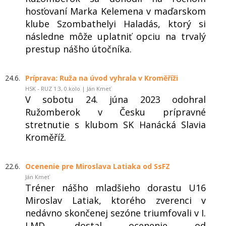
hosťovaní Marka Kelemena v maďarskom
klube Szombathelyi Haladás, ktorý si
následne môže uplatniť opciu na trvalý
prestup nášho útočníka.
24.6.
Príprava: Ruža na úvod vyhrala v Kroměříži
HSK - RUZ 1:3, 0.kolo | Ján Kmeť
V sobotu 24. júna 2023 odohral
Ružomberok v Česku prípravné
stretnutie s klubom SK Hanácká Slavia
Kroměříž.
22.6.
Ocenenie pre Miroslava Latiaka od SsFZ
Ján Kmeť
Tréner nášho mladšieho dorastu U16
Miroslav Latiak, ktorého zverenci v
nedávno skončenej sezóne triumfovali v I.
LMD, dostal ocenenie od