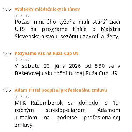
16.6.
Výsledky mládežníckych tímov
Ján Kmeť
Počas minulého týždňa mali starší žiaci
U15 na programe finále o Majstra
Slovenska a svoju sezónu uzavreli aj ženy.
18.6.
Pozývame vás na Ruža Cup U9
Ján Kmeť
V sobotu 20. júna 2026 od 8:30 sa v
Bešeňovej uskutoční turnaj Ruža Cup U9.
18.6.
Adam Tittel podpísal profesionálnu zmluvu
Ján Kmeť
MFK Ružomberok sa dohodol s 19-
ročným stredopoliarom Adamom
Tittelom na podpise profesionálnej
zmluvy.