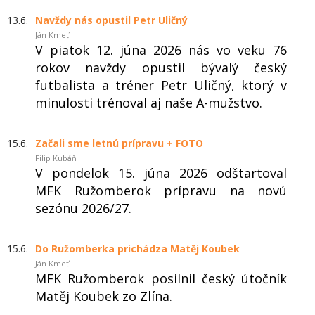
13.6.
Navždy nás opustil Petr Uličný
Ján Kmeť
V piatok 12. júna 2026 nás vo veku 76
rokov navždy opustil bývalý český
futbalista a tréner Petr Uličný, ktorý v
minulosti trénoval aj naše A-mužstvo.
15.6.
Začali sme letnú prípravu + FOTO
Filip Kubáň
V pondelok 15. júna 2026 odštartoval
MFK Ružomberok prípravu na novú
sezónu 2026/27.
15.6.
Do Ružomberka prichádza Matěj Koubek
Ján Kmeť
MFK Ružomberok posilnil český útočník
Matěj Koubek zo Zlína.