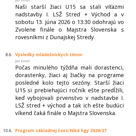
Ján Kmeť
Naši starší žiaci U15 sa stali víťazmi
nadstavby I. LSŽ Stred + Východ a v
sobotu 13. júna 2026 o 13:30 odohrajú vo
Zvolene finále o Majstra Slovenska s
rovesníkmi z Dunajskej Stredy.
8.6.
Výsledky mládežníckych tímov
Ján Kmeť
Počas minulého týždňa mali dorastenci,
dorastenky, žiaci aj žiačky na programe
posledné kolo tejto sezóny. Starší žiaci
U15 si prebiehajúci ročník ešte predĺžili,
keď vybojovali prvenstvo v nadstavbe I.
LSŽ stred + východ a tak ich ešte budúci
víkend čaká finále o Majstra Slovenska.
10.6.
Program základnej časti Niké ligy 2026/27