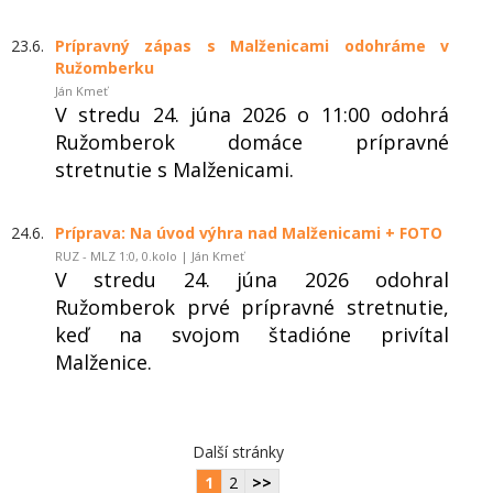
23.6.
Prípravný zápas s Malženicami odohráme v
Ružomberku
Ján Kmeť
V stredu 24. júna 2026 o 11:00 odohrá
Ružomberok domáce prípravné
stretnutie s Malženicami.
24.6.
Príprava: Na úvod výhra nad Malženicami + FOTO
RUZ - MLZ 1:0, 0.kolo | Ján Kmeť
V stredu 24. júna 2026 odohral
Ružomberok prvé prípravné stretnutie,
keď na svojom štadióne privítal
Malženice.
Další stránky
1
2
>>