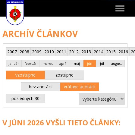
Toggle
navigat
ARCHÍV ČLÁNKOV
2007
2008
2009
2010
2011
2012
2013
2014
2015
2016
2
január
február
marec
apríl
máj
jún
júl
august
vzostupne
zostupne
bez anotácií
vrátane anotácií
posledných 30
V JÚNI 2026 VYŠLI TIETO ČLÁNKY: