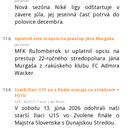
Ján Kmeť
Nová sezóna Niké ligy odštartuje v
závere júla, jej jesenná časť potrvá do
polovice decembra.
11.6.
Uplatnili sme si opciu na prestup Jána Murgaša
Ján Kmeť
MFK Ružomberok si uplatnil opciu na
prestup 22-ročného stredopoliara Jána
Murgaša z rakúskeho klubu FC Admira
Wacker.
13.6.
Starší žiaci U15 sa z finále vracajú so striebrom +
FOTO
DST - RUZ 3:1, 1.kolo | Ján Kmeť
V sobotu 13. júna 2026 odohrali naši
starší žiaci U15 vo Zvolene finále o
Majstra Slovenska s Dunajskou Stredou.