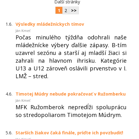
Další stránky
1
2
>>
1.6.
Výsledky mládežníckych tímov
Ján Kmeť
Počas minulého týždňa odohrali naše
mládežnícke výbery ďalšie zápasy. B-tím
uzavrel sezónu a starší aj mladší žiaci si
zahrali na hlavnom ihrisku. Kategórie
U13 a U12 zároveň oslávili prvenstvo v I.
LMŽ – stred.
4.6.
Timotej Múdry nebude pokračovať v Ružomberku
Ján Kmeť
MFK Ružomberok nepredĺži spoluprácu
so stredopoliarom Timotejom Múdrym.
5.6.
Starších žiakov čaká finále, príďte ich povzbudiť!