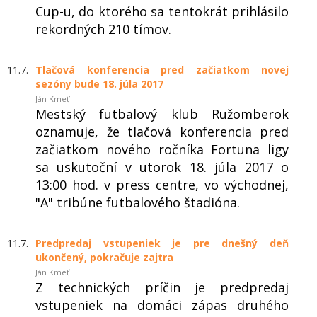
Cup-u, do ktorého sa tentokrát prihlásilo
rekordných 210 tímov.
11.7.
Tlačová konferencia pred začiatkom novej
sezóny bude 18. júla 2017
Ján Kmeť
Mestský futbalový klub Ružomberok
oznamuje, že tlačová konferencia pred
začiatkom nového ročníka Fortuna ligy
sa uskutoční v utorok 18. júla 2017 o
13:00 hod. v press centre, vo východnej,
"A" tribúne futbalového štadióna.
11.7.
Predpredaj vstupeniek je pre dnešný deň
ukončený, pokračuje zajtra
Ján Kmeť
Z technických príčin je predpredaj
vstupeniek na domáci zápas druhého