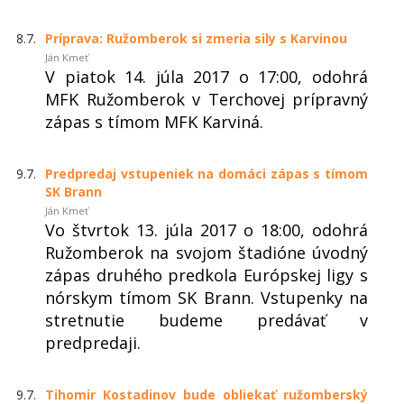
8.7.
Príprava: Ružomberok si zmeria sily s Karvinou
Ján Kmeť
V piatok 14. júla 2017 o 17:00, odohrá
MFK Ružomberok v Terchovej prípravný
zápas s tímom MFK Karviná.
9.7.
Predpredaj vstupeniek na domáci zápas s tímom
SK Brann
Ján Kmeť
Vo štvrtok 13. júla 2017 o 18:00, odohrá
Ružomberok na svojom štadióne úvodný
zápas druhého predkola Európskej ligy s
nórskym tímom SK Brann. Vstupenky na
stretnutie budeme predávať v
predpredaji.
9.7.
Tihomir Kostadinov bude obliekať ružomberský