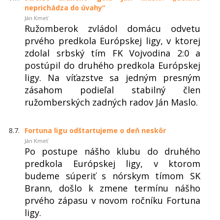
neprichádza do úvahy“
Ján Kmeť
Ružomberok zvládol domácu odvetu
prvého predkola Európskej ligy, v ktorej
zdolal srbský tím FK Vojvodina 2:0 a
postúpil do druhého predkola Európskej
ligy. Na víťazstve sa jedným presným
zásahom podieľal stabilný člen
ružomberských zadných radov Ján Maslo.
8.7.
Fortuna ligu odštartujeme o deň neskôr
Ján Kmeť
Po postupe nášho klubu do druhého
predkola Európskej ligy, v ktorom
budeme súperiť s nórskym tímom SK
Brann, došlo k zmene termínu nášho
prvého zápasu v novom ročníku Fortuna
ligy.