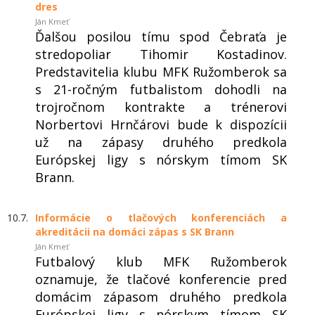
dres
Ján Kmeť
Ďalšou posilou tímu spod Čebraťa je
stredopoliar Tihomir Kostadinov.
Predstavitelia klubu MFK Ružomberok sa
s 21-ročným futbalistom dohodli na
trojročnom kontrakte a trénerovi
Norbertovi Hrnčárovi bude k dispozícii
už na zápasy druhého predkola
Európskej ligy s nórskym tímom SK
Brann.
10.7.
Informácie o tlačových konferenciách a
akreditácii na domáci zápas s SK Brann
Ján Kmeť
Futbalový klub MFK Ružomberok
oznamuje, že tlačové konferencie pred
domácim zápasom druhého predkola
Európskej ligy s nórskym tímom SK