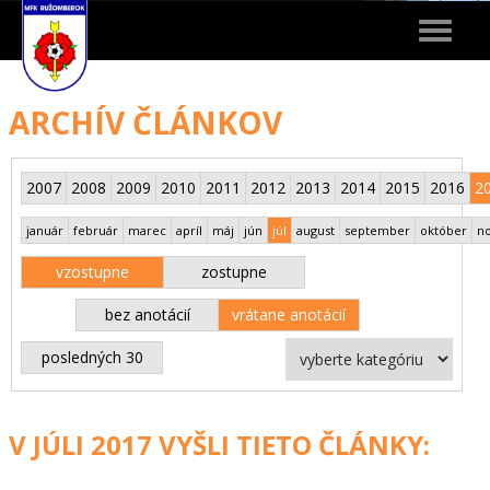
Toggle
navigat
ARCHÍV ČLÁNKOV
2007
2008
2009
2010
2011
2012
2013
2014
2015
2016
2
január
február
marec
apríl
máj
jún
júl
august
september
október
n
vzostupne
zostupne
bez anotácií
vrátane anotácií
posledných 30
V JÚLI 2017 VYŠLI TIETO ČLÁNKY: