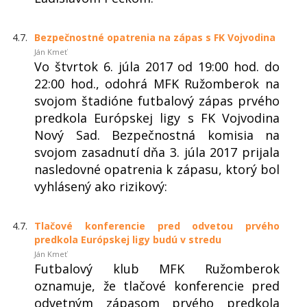
4.7.
Bezpečnostné opatrenia na zápas s FK Vojvodina
Ján Kmeť
Vo štvrtok 6. júla 2017 od 19:00 hod. do
22:00 hod., odohrá MFK Ružomberok na
svojom štadióne futbalový zápas prvého
predkola Európskej ligy s FK Vojvodina
Nový Sad. Bezpečnostná komisia na
svojom zasadnutí dňa 3. júla 2017 prijala
nasledovné opatrenia k zápasu, ktorý bol
vyhlásený ako rizikový:
4.7.
Tlačové konferencie pred odvetou prvého
predkola Európskej ligy budú v stredu
Ján Kmeť
Futbalový klub MFK Ružomberok
oznamuje, že tlačové konferencie pred
odvetným zápasom prvého predkola