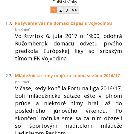
Další stránky
1
2
3
>>
1.7.
Pozývame vás na domáci zápas s Vojvodinou
Ján Kmeť
Vo štvrtok 6. júla 2017 o 19:00, odohrá
Ružomberok domácu odvetu prvého
predkola Európskej ligy so srbským
tímom FK Vojvodina.
2.7.
Mládežnícke tímy majú za sebou sezónu 2016/17
Ján Kmeť
V čase, kedy končila Fortuna liga 2016/17,
boli mládežnícke súťaže ešte v plnom
prúde a niektoré tímy hrali až do
posledného júnového víkendu. Po
skončení ročníka sme sa za ním obzreli
so športovým riaditeľom mládeže
Ladislavom Peckom.