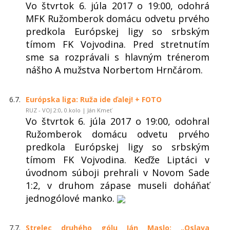
Vo štvrtok 6. júla 2017 o 19:00, odohrá
MFK Ružomberok domácu odvetu prvého
predkola Európskej ligy so srbským
tímom FK Vojvodina. Pred stretnutím
sme sa rozprávali s hlavným trénerom
nášho A mužstva Norbertom Hrnčárom.
6.7.
Európska liga: Ruža ide ďalej! + FOTO
RUZ - VOJ 2:0, 0.kolo | Ján Kmeť
Vo štvrtok 6. júla 2017 o 19:00, odohral
Ružomberok domácu odvetu prvého
predkola Európskej ligy so srbským
tímom FK Vojvodina. Keďže Liptáci v
úvodnom súboji prehrali v Novom Sade
1:2, v druhom zápase museli doháňať
jednogólové manko.
7.7.
Strelec druhého gólu Ján Maslo: „Oslava