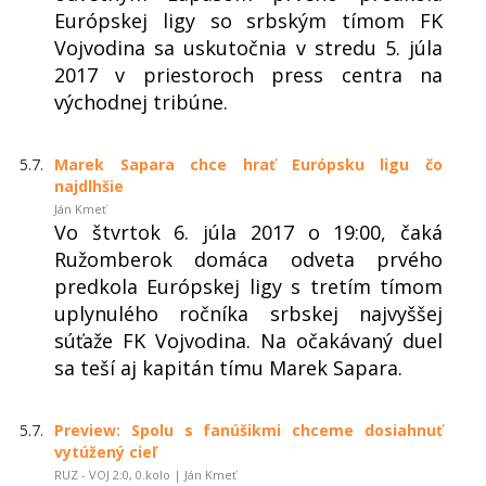
Európskej ligy so srbským tímom FK
Vojvodina sa uskutočnia v stredu 5. júla
2017 v priestoroch press centra na
východnej tribúne.
5.7.
Marek Sapara chce hrať Európsku ligu čo
najdlhšie
Ján Kmeť
Vo štvrtok 6. júla 2017 o 19:00, čaká
Ružomberok domáca odveta prvého
predkola Európskej ligy s tretím tímom
uplynulého ročníka srbskej najvyššej
súťaže FK Vojvodina. Na očakávaný duel
sa teší aj kapitán tímu Marek Sapara.
5.7.
Preview: Spolu s fanúšikmi chceme dosiahnuť
vytúžený cieľ
RUZ - VOJ 2:0, 0.kolo | Ján Kmeť