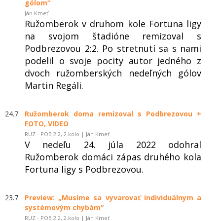
gólom“
Ján Kmeť
Ružomberok v druhom kole Fortuna ligy
na svojom štadióne remizoval s
Podbrezovou 2:2. Po stretnutí sa s nami
podelil o svoje pocity autor jedného z
dvoch ružomberských nedeľných gólov
Martin Regáli.
24.7.
Ružomberok doma remizoval s Podbrezovou +
FOTO, VIDEO
RUZ - POB 2:2, 2.kolo | Ján Kmeť
V nedeľu 24. júla 2022 odohral
Ružomberok domáci zápas druhého kola
Fortuna ligy s Podbrezovou.
23.7.
Preview: „Musíme sa vyvarovať individuálnym a
systémovým chybám“
RUZ - POB 2:2, 2.kolo | Ján Kmeť