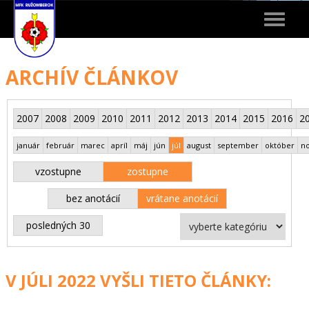
Toggle
navigat
ARCHÍV ČLÁNKOV
2007
2008
2009
2010
2011
2012
2013
2014
2015
2016
2
január
február
marec
apríl
máj
jún
júl
august
september
október
n
vzostupne
zostupne
bez anotácií
vrátane anotácií
posledných 30
V JÚLI 2022 VYŠLI TIETO ČLÁNKY: