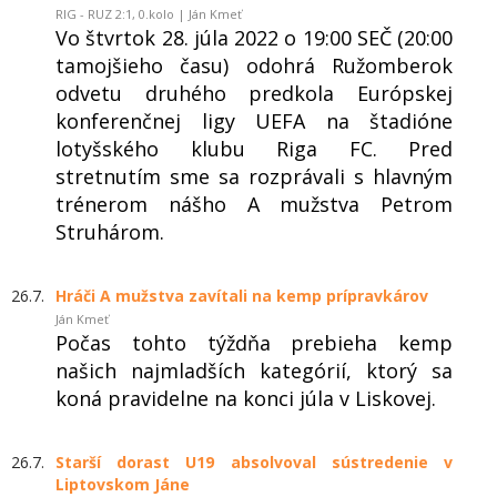
RIG - RUZ 2:1, 0.kolo | Ján Kmeť
Vo štvrtok 28. júla 2022 o 19:00 SEČ (20:00
tamojšieho času) odohrá Ružomberok
odvetu druhého predkola Európskej
konferenčnej ligy UEFA na štadióne
lotyšského klubu Riga FC. Pred
stretnutím sme sa rozprávali s hlavným
trénerom nášho A mužstva Petrom
Struhárom.
26.7.
Hráči A mužstva zavítali na kemp prípravkárov
Ján Kmeť
Počas tohto týždňa prebieha kemp
našich najmladších kategórií, ktorý sa
koná pravidelne na konci júla v Liskovej.
26.7.
Starší dorast U19 absolvoval sústredenie v
Liptovskom Jáne