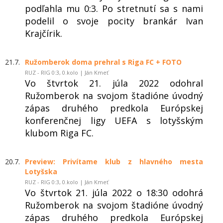
podľahla mu 0:3. Po stretnutí sa s nami
podelil o svoje pocity brankár Ivan
Krajčírik.
21.7.
Ružomberok doma prehral s Riga FC + FOTO
RUZ - RIG 0:3, 0.kolo | Ján Kmeť
Vo štvrtok 21. júla 2022 odohral
Ružomberok na svojom štadióne úvodný
zápas druhého predkola Európskej
konferenčnej ligy UEFA s lotyšským
klubom Riga FC.
20.7.
Preview: Privítame klub z hlavného mesta
Lotyšska
RUZ - RIG 0:3, 0.kolo | Ján Kmeť
Vo štvrtok 21. júla 2022 o 18:30 odohrá
Ružomberok na svojom štadióne úvodný
zápas druhého predkola Európskej