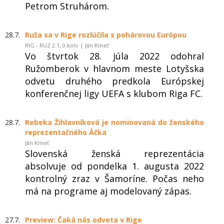
Petrom Struhárom.
28.7.
Ruža sa v Rige rozlúčila s pohárovou Európou
RIG - RUZ 2:1, 0.kolo | Ján Kmeť
Vo štvrtok 28. júla 2022 odohral
Ružomberok v hlavnom meste Lotyšska
odvetu druhého predkola Európskej
konferenčnej ligy UEFA s klubom Riga FC.
28.7.
Rebeka Žihlavníková je nominovaná do ženského
reprezentačného Áčka
Ján Kmeť
Slovenská ženská reprezentácia
absolvuje od pondelka 1. augusta 2022
kontrolný zraz v Šamoríne. Počas neho
má na programe aj modelovaný zápas.
27.7.
Preview: Čaká nás odveta v Rige