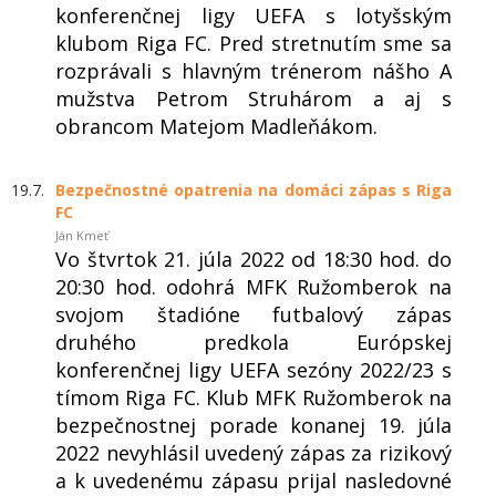
konferenčnej ligy UEFA s lotyšským
klubom Riga FC. Pred stretnutím sme sa
rozprávali s hlavným trénerom nášho A
mužstva Petrom Struhárom a aj s
obrancom Matejom Madleňákom.
19.7.
Bezpečnostné opatrenia na domáci zápas s Riga
FC
Ján Kmeť
Vo štvrtok 21. júla 2022 od 18:30 hod. do
20:30 hod. odohrá MFK Ružomberok na
svojom štadióne futbalový zápas
druhého predkola Európskej
konferenčnej ligy UEFA sezóny 2022/23 s
tímom Riga FC. Klub MFK Ružomberok na
bezpečnostnej porade konanej 19. júla
2022 nevyhlásil uvedený zápas za rizikový
a k uvedenému zápasu prijal nasledovné