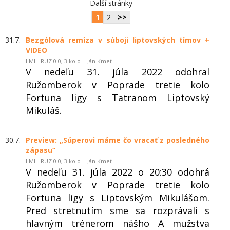
Další stránky
1
2
>>
31.7.
Bezgólová remíza v súboji liptovských tímov +
VIDEO
LMI - RUZ 0:0, 3.kolo | Ján Kmeť
V nedeľu 31. júla 2022 odohral
Ružomberok v Poprade tretie kolo
Fortuna ligy s Tatranom Liptovský
Mikuláš.
30.7.
Preview: „Súperovi máme čo vracať z posledného
zápasu“
LMI - RUZ 0:0, 3.kolo | Ján Kmeť
V nedeľu 31. júla 2022 o 20:30 odohrá
Ružomberok v Poprade tretie kolo
Fortuna ligy s Liptovským Mikulášom.
Pred stretnutím sme sa rozprávali s
hlavným trénerom nášho A mužstva