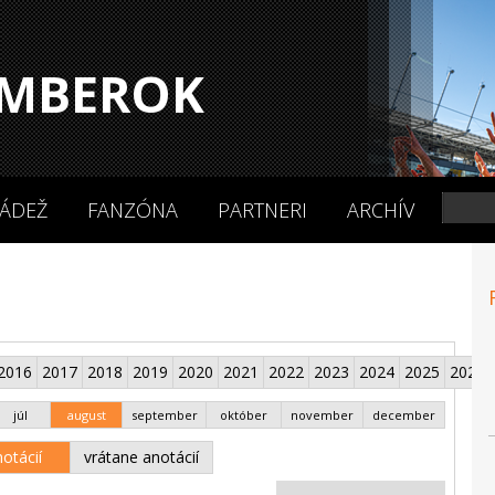
MBEROK
ÁDEŽ
FANZÓNA
PARTNERI
ARCHÍV
2016
2017
2018
2019
2020
2021
2022
2023
2024
2025
2026
júl
august
september
október
november
december
otácií
vrátane anotácií