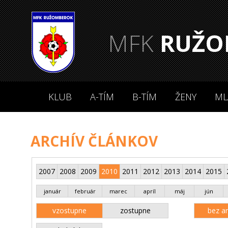
MFK
RUŽO
KLUB
A-TÍM
B-TÍM
ŽENY
ML
ARCHÍV ČLÁNKOV
2007
2008
2009
2010
2011
2012
2013
2014
2015
január
február
marec
apríl
máj
jún
vzostupne
zostupne
bez an