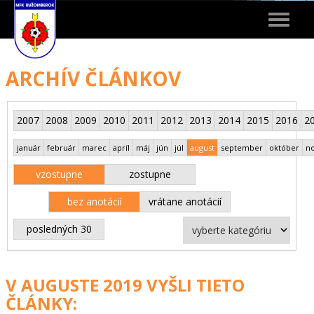
Toggle
navigat
ARCHÍV ČLÁNKOV
2007
2008
2009
2010
2011
2012
2013
2014
2015
2016
2
január
február
marec
apríl
máj
jún
júl
august
september
október
n
vzostupne
zostupne
bez anotácií
vrátane anotácií
posledných 30
V AUGUSTE 2019 VYŠLI TIETO
ČLÁNKY: