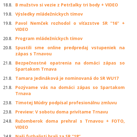
18.8.
B mužstvo si vezie z Petržalky tri body + VIDEO
19.8.
Výsledky mládežníckych tímov
19.8.
Pavol Nemček rozhodol o víťazstve SR “16“ +
VIDEO
20.8.
Program mládežníckych tímov
20.8.
Spustili sme online predpredaj vstupeniek na
zápas s Trnavou
21.8.
Bezpečnostné opatrenia na domáci zápas so
Spartakom Trnava
21.8.
Tamara Jedináková je nominovaná do SR WU17
21.8.
Pozývame vás na domáci zápas so Spartakom
Trnava
23.8.
Timotej Múdry podpísal profesionálnu zmluvu
23.8.
Preview: V sobotu doma privítame Trnavu
24.8.
Ružomberok doma prehral s Trnavou + FOTO,
VIDEO
24.8.
Naši futbalisti hrali za SR “18“