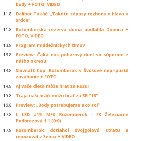
body + FOTO, VIDEO
11.8.
Dalibor Takáč: „Takéto zápasy rozhoduje hlava a
srdce“
11.8.
Ružomberská rezerva doma podľahla Dubnici +
FOTO, VIDEO
13.8.
Program mládežníckych tímov
13.8.
Preview: Čaká nás pohárový duel so súperom z
nášho okresu
14.8.
Slovnaft Cup: Ružomberok v Švošove nepripustil
zaváhanie + FOTO
14.8.
Aj vaše dieťa môže hrať za Ružu!
15.8.
Traja naši hráči môžu hrať za SR “18“
16.8.
Preview: „Body potrebujeme ako soľ“
17.8.
I. LSD U19: MFK Ružomberok - FK Železiarne
Podbrezová 1:1 (0:0)
17.8.
Ružomberok dotiahol dvojgólovú stratu a
remizoval v Senici + VIDEO