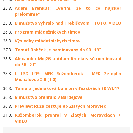
25.8.
Adam Brenkus: „Verím, že to čo najskôr
prelomíme“
25.8.
B mužstvo vyhralo nad Trebišovom + FOTO, VIDEO
26.8.
Program mládežníckych tímov
26.8.
Výsledky mládežníckych tímov
27.8.
Tomáš Bobček je nominovaný do SR “19“
28.8.
Alexander Mojžiš a Adam Brenkus sú nominovaní
do SR “21“
28.8.
I. LSD U19: MFK Ružomberok - MFK Zemplín
Michalovce 2:0 (1:0)
30.8.
Tamara Jedináková bola pri víťazstvách SR WU17
30.8.
B mužstvo prehralo v Bardejove
30.8.
Preview: Ruža cestuje do Zlatých Moraviec
31.8.
Ružomberok prehral v Zlatých Moravciach +
VIDEO