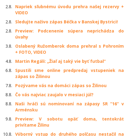
2.8.
Napriek sľubnému úvodu prehra našej rezervy +
VIDEO
2.8.
Sledujte naživo zápas Béčka v Banskej Bystrici!
2.8.
Preview: Podcenenie súpera neprichádza do
úvahy
3.8.
Oslabený Ružomberok doma prehral s Pohroním
+ FOTO, VIDEO
4.8.
Martin Regáli: „Žiaľ aj taký vie byť futbal“
6.8.
Spustili sme online predpredaj vstupeniek na
zápas so Žilinou
7.8.
Pozývame vás na domáci zápas so Žilinou
8.8.
Čo vás najviac zaujalo v mesiaci júl?
8.8.
Naši hráči sú nominovaní na zápasy SR “16“ v
Arménsku
9.8.
Preview: V sobotu opäť doma, tentokrát
privítame Žilinu
10.8.
Výborný vstup do druhého polčasu nestačil na