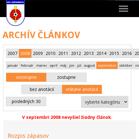
Toggle
navigat
ARCHÍV ČLÁNKOV
2007
2008
2009
2010
2011
2012
2013
2014
2015
2016
2
január
február
marec
apríl
máj
jún
júl
august
september
október
n
vzostupne
zostupne
bez anotácií
vrátane anotácií
posledných 30
V septembri 2008 nevyšiel žiadny článok.
Rozpis zápasov