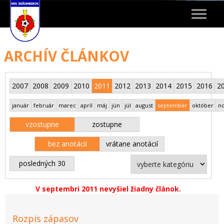
Toggle
navigat
ARCHÍV ČLÁNKOV
2007
2008
2009
2010
2011
2012
2013
2014
2015
2016
2
január
február
marec
apríl
máj
jún
júl
august
september
október
n
vzostupne
zostupne
bez anotácií
vrátane anotácií
posledných 30
V septembri 2011 nevyšiel žiadny článok.
Rozpis zápasov