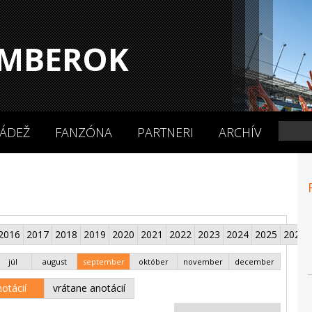
MBEROK
ÁDEŽ
FANZÓNA
PARTNERI
ARCHÍV
2016
2017
2018
2019
2020
2021
2022
2023
2024
2025
2026
júl
august
september
október
november
december
otácií
vrátane anotácií