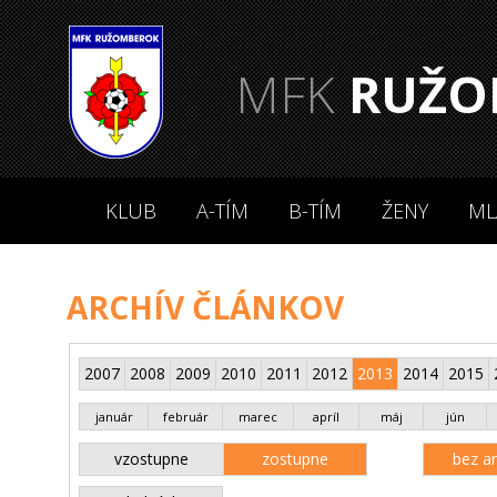
MFK
RUŽO
KLUB
A-TÍM
B-TÍM
ŽENY
ML
ARCHÍV ČLÁNKOV
2007
2008
2009
2010
2011
2012
2013
2014
2015
január
február
marec
apríl
máj
jún
vzostupne
zostupne
bez an