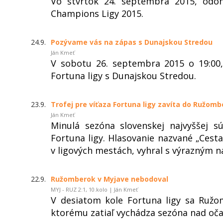
Vo štvrtok 24. septembra 2015, odohr
Champions Ligy 2015.
24.9.
Pozývame vás na zápas s Dunajskou Stredou
Ján Kmeť
V sobotu 26. septembra 2015 o 19:00
Fortuna ligy s Dunajskou Stredou.
23.9.
Trofej pre víťaza Fortuna ligy zavíta do Ružomb
Ján Kmeť
Minulá sezóna slovenskej najvyššej s
Fortuna ligy. Hlasovanie nazvané „Cest
v ligových mestách, vyhral s výrazným n
22.9.
Ružomberok v Myjave nebodoval
MYJ - RUZ 2:1, 10.kolo | Ján Kmeť
V desiatom kole Fortuna ligy sa Ružo
ktorému zatiaľ vychádza sezóna nad oča