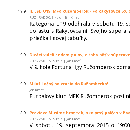
19.9.
II. LSD U19: MFK Ružomberok - FK Rakytovce 5:0 (
RUZ - RAK 5:0, 8.kolo | Ján Kmeť
Kategória U19 odohrala v sobotu 19. se
dorastu s Rakytovcami. Svojho súpera zd
priečka ligovej tabuľky.
19.9.
Diváci videli sedem gólov, z toho päť v súperovej
RUZ - ZMO 5:2, 9.kolo | Ján Kmeť
V 9. kole Fortuna ligy Ružomberok doma 
19.9.
Miloš Lačný sa vracia do Ružomberka!
Ján Kmeť
Futbalový klub MFK Ružomberok posilnil
18.9.
Preview: Musíme hrať tak, ako prvý polčas v Po
RUZ - ZMO 5:2, 9.kolo | Ján Kmeť
V sobotu 19. septembra 2015 o 19:0