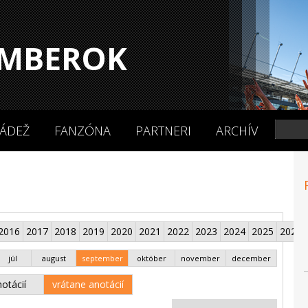
MBEROK
ÁDEŽ
FANZÓNA
PARTNERI
ARCHÍV
2016
2017
2018
2019
2020
2021
2022
2023
2024
2025
2026
júl
august
september
október
november
december
otácií
vrátane anotácií