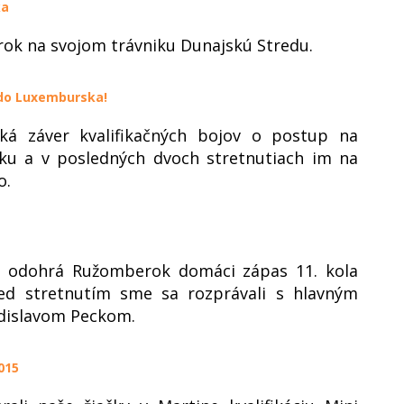
ka
erok na svojom trávniku Dunajskú Stredu.
 do Luxemburska!
aká záver kvalifikačných bojov o postup na
ku a v posledných dvoch stretnutiach im na
o.
, odohrá Ružomberok domáci zápas 11. kola
red stretnutím sme sa rozprávali s hlavným
dislavom Peckom.
015