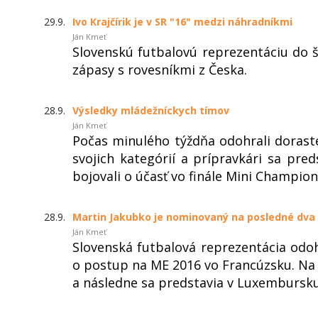
29.9.
Ivo Krajčírik je v SR "16" medzi náhradníkmi
Ján Kmeť
Slovenskú futbalovú reprezentáciu do š
zápasy s rovesníkmi z Česka.
28.9.
Výsledky mládežníckych tímov
Ján Kmeť
Počas minulého týždňa odohrali dorasten
svojich kategórií a prípravkári sa preds
bojovali o účasť vo finále Mini Champion
28.9.
Martin Jakubko je nominovaný na posledné dva 
Ján Kmeť
Slovenská futbalová reprezentácia odoh
o postup na ME 2016 vo Francúzsku. Na 
a následne sa predstavia v Luxembursku