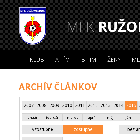
MFK
RUŽO
KLUB
A-TÍM
B-TÍM
ŽENY
ML
ARCHÍV ČLÁNKOV
2007
2008
2009
2010
2011
2012
2013
2014
2015
január
február
marec
apríl
máj
jún
vzostupne
zostupne
bez an