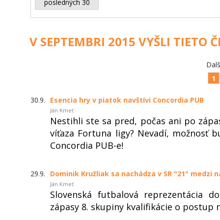
posledných 30
V SEPTEMBRI 2015 VYŠLI TIETO 
Dalš
1
30.9.
Esencia hry v piatok navštívi Concordia PUB
Ján Kmeť
Nestihli ste sa pred, počas ani po zápa
víťaza Fortuna ligy? Nevadí, možnosť b
Concordia PUB-e!
29.9.
Dominik Kružliak sa nachádza v SR "21" medzi 
Ján Kmeť
Slovenská futbalová reprezentácia d
zápasy 8. skupiny kvalifikácie o postup 