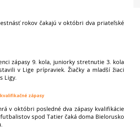
estnásť rokov čakajú v októbri dva priateľské
ci zápasy 9. kola, juniorky stretnutie 3. kola
tavili v Lige prípraviek. Žiačky a mladší žiaci
s Ligy.
kvalifikačné zápasy
rá v októbri posledné dva zápasy kvalifikácie
futbalistov spod Tatier čaká doma Bielorusko
.