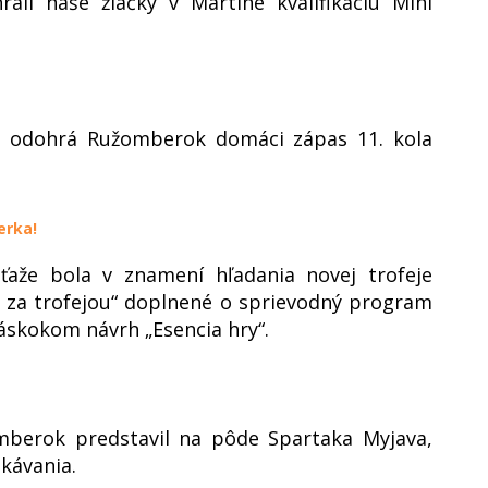
ali naše žiačky v Martine kvalifikáciu Mini
, odohrá Ružomberok domáci zápas 11. kola
erka!
úťaže bola v znamení hľadania novej trofeje
a za trofejou“ doplnené o sprievodný program
áskokom návrh „Esencia hry“.
mberok predstavil na pôde Spartaka Myjava,
kávania.