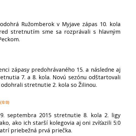
 odohrá Ružomberok v Myjave zápas 10. kola
red stretnutím sme sa rozprávali s hlavným
Peckom.
enci zápasy predohrávaného 15. a následne aj
tretnutia 7. a 8. kola. Novú sezónu odštartovali
odohrali stretnutie 2. kola so Žilinou.
(0:0)
. septembra 2015 stretnutie 8. kola 2. ligy
, ako ich starší kolegovia aj oni zvíťazili 5:0
trí priebežná prvá priečka.