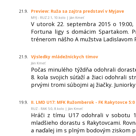
21.9.
Preview: Ruža sa zajtra predstaví v Myjave
MYJ - RUZ 2:1, 10.kolo | Ján Kmeť
V utorok 22. septembra 2015 o 19:00,
Fortuna ligy s domácim Spartakom. P
trénerom nášho A mužstva Ladislavom 
21.9.
Výsledky mládežníckych tímov
Ján Kmeť
Počas minulého týždňa odohrali dorast
8. kola svojich súťaží a žiaci odohrali s
prvými tromi súbojmi aj žiačky. Juniorky 
19.9.
II. LMD U17: MFK Ružomberok - FK Rakytovce 5:0 
RUZ - RAK 5:0, 8.kolo | Ján Kmeť
Hráči z tímu U17 odohrali v sobotu 19
mladšieho dorastu s Rakytovcami. Rovnako
a naďalej im s plným bodovým ziskom pa