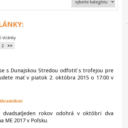
ČLÁNKY:
í stránky
2
>>
se s Dunajskou Stredou odfotiť s trofejou pre
udete mať v piatok 2. októbra 2015 o 17:00 v
náhradníkmi
o dvadsaťjeden rokov odohrá v októbri dva
na ME 2017 v Poľsku.