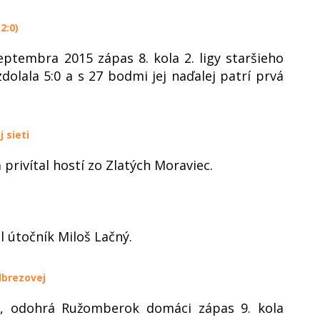
2:0)
ptembra 2015 zápas 8. kola 2. ligy staršieho
olala 5:0 a s 27 bodmi jej naďalej patrí prvá
 sieti
privítal hostí zo Zlatých Moraviec.
 útočník Miloš Lačný.
dbrezovej
0, odohrá Ružomberok domáci zápas 9. kola